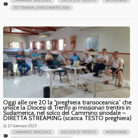
CAMMINO SINODALE
DIOCESI DI TRENTO
MISSIONARI
label
SETTIMANA LATINOAMERICANA
Oggi alle ore 20 la “preghiera transoceanica” che
unisce la Diocesi di Trento ai missionari trentini in
Sudamerica, nel solco del Cammino sinodale –
DIRETTA STREAMING (scarica TESTO preghiera)
27 Gennaio 2023
access_time
CAMMINO SINODALE
DIOCESI DI TRENTO
MISSIONARI
label