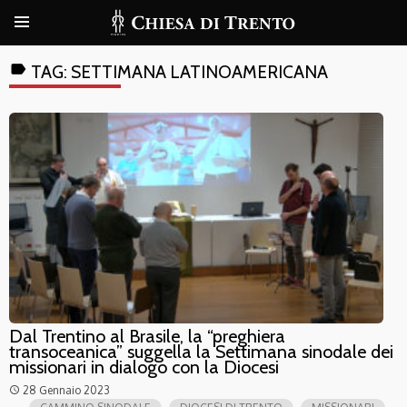
label
TAG:
SETTIMANA LATINOAMERICANA
Dal Trentino al Brasile, la “preghiera
transoceanica” suggella la Settimana sinodale dei
missionari in dialogo con la Diocesi
28 Gennaio 2023
access_time