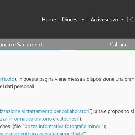
Home
Diocesi
Arcivescovo
Cu
uncio e Sacramenti
Cultura
articolo
), in questa pagina viene messa a disposizione una prim
i dati personali
.
izzazione al trattamento per collaboratori
”); a tale proposito s
zza informativa oratorio e catechesi
”);
esi (file: “
bozza informativa fotografie minori
”);
a inserimento in anagrafe parrocchiale
”);