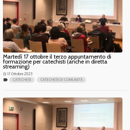
Martedì 17 ottobre il terzo appuntamento di
formazione per catechisti (anche in diretta
streaming)
17 Ottobre 2023
access_time
label
CATECHESI
CATECHESI DI COMUNITÀ