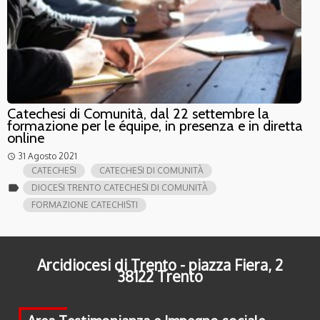
Catechesi di Comunità, dal 22 settembre la
formazione per le équipe, in presenza e in diretta
online
31 Agosto 2021
access_time
CATECHESI
CATECHESI DI COMUNITÀ
label
DIOCESI TRENTO CATECHESI DI COMUNITÀ
FORMAZIONE CATECHISTI
Arcidiocesi di Trento - piazza Fiera, 2
38122 Trento