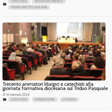
CATECHESI
DIOCESI DI TRENTO
label
PADRE MATTEO GIULIANI
Trecento animatori liturgici e catechisti alla
giornata formativa diocesana sul Triduo Pasquale
16 Gennaio 2024
access_time
label
CATECHESI
FORMAZIONE
LITURGIA