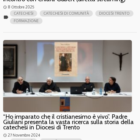
8 Ottobre 2025
access_time
CATECHESI
CATECHESI DI COMUNITÀ
DIOCESI TRENTO
label
FORMAZIONE
“Ho imparato che il cristianesimo è vivo”. Padre
Giuliani presenta la vasta ricerca sulla storia della
catechesi in Diocesi di Trento
27 Novembre 2024
access_time