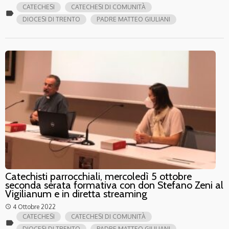
CATECHESI
CATECHESI DI COMUNITÀ
label
DIOCESI DI TRENTO
PADRE MATTEO GIULIANI
Catechisti parrocchiali, mercoledì 5 ottobre
seconda serata formativa con don Stefano Zeni al
Vigilianum e in diretta streaming
4 Ottobre 2022
access_time
CATECHESI
CATECHESI DI COMUNITÀ
label
DIOCESI DI TRENTO
PADRE MATTEO GIULIANI