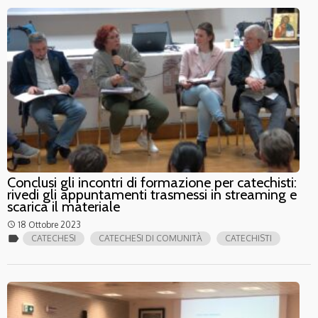
Conclusi gli incontri di formazione per catechisti:
rivedi gli appuntamenti trasmessi in streaming e
scarica il materiale
18 Ottobre 2023
access_time
label
CATECHESI
CATECHESI DI COMUNITÀ
CATECHISTI