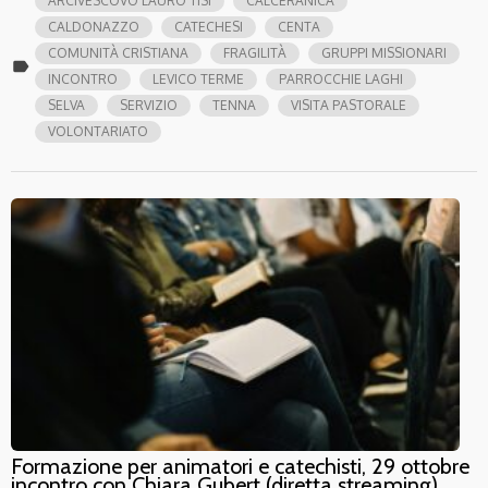
ARCIVESCOVO LAURO TISI
CALCERANICA
CALDONAZZO
CATECHESI
CENTA
COMUNITÀ CRISTIANA
FRAGILITÀ
GRUPPI MISSIONARI
label
INCONTRO
LEVICO TERME
PARROCCHIE LAGHI
SELVA
SERVIZIO
TENNA
VISITA PASTORALE
VOLONTARIATO
Formazione per animatori e catechisti, 29 ottobre
incontro con Chiara Gubert (diretta streaming)