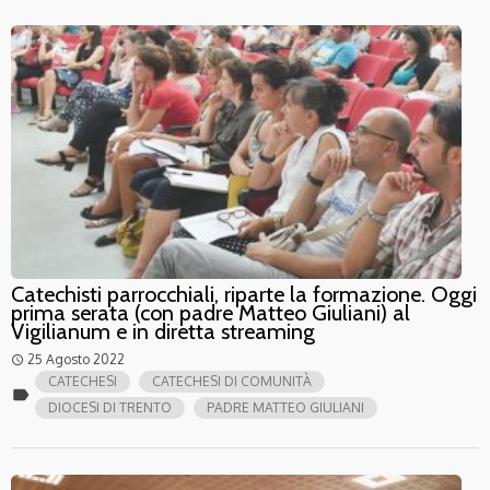
Catechisti parrocchiali, riparte la formazione. Oggi
prima serata (con padre Matteo Giuliani) al
Vigilianum e in diretta streaming
25 Agosto 2022
access_time
CATECHESI
CATECHESI DI COMUNITÀ
label
DIOCESI DI TRENTO
PADRE MATTEO GIULIANI