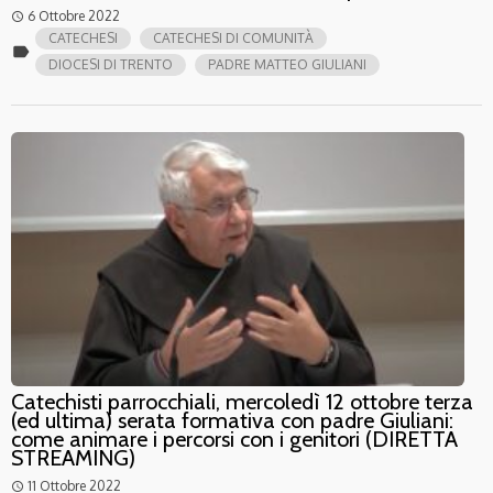
6 Ottobre 2022
access_time
CATECHESI
CATECHESI DI COMUNITÀ
label
DIOCESI DI TRENTO
PADRE MATTEO GIULIANI
Catechisti parrocchiali, mercoledì 12 ottobre terza
(ed ultima) serata formativa con padre Giuliani:
come animare i percorsi con i genitori (DIRETTA
STREAMING)
11 Ottobre 2022
access_time