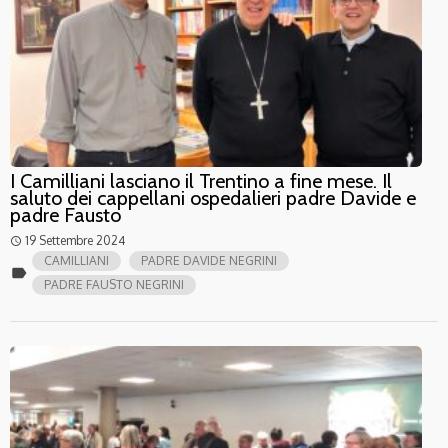
I Camilliani lasciano il Trentino a fine mese. Il
saluto dei cappellani ospedalieri padre Davide e
padre Fausto
19 Settembre 2024
access_time
CAMILLIANI
PADRE DAVIDE NEGRINI
label
PADRE FAUSTO NEGRINI