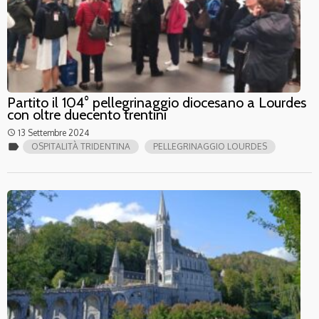
Partito il 104° pellegrinaggio diocesano a Lourdes
con oltre duecento trentini
13 Settembre 2024
access_time
label
OSPITALITÀ TRIDENTINA
PELLEGRINAGGIO LOURDES