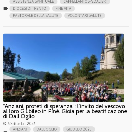
ASSISTENZA SPIRITUALE
CAPPELLANI OSPEDALIERI
label
DIOCESI DI TRENTO
FINE VITA
PASTORALE DELLA SALUTE
VOLONTARI SALUTE
“Anziani, profeti di speranza”: l’invito del vescovo
al loro Giubileo in Pinè. Gioia per la beatificazione
di Dall’Oglio
6 Settembre 2025
access_time
ANZIANI
DALL’OGLIO
GIUBILEO 2025