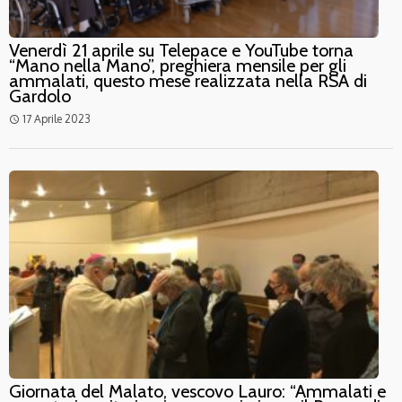
Venerdì 21 aprile su Telepace e YouTube torna
“Mano nella Mano”, preghiera mensile per gli
ammalati, questo mese realizzata nella RSA di
Gardolo
17 Aprile 2023
access_time
Giornata del Malato, vescovo Lauro: “Ammalati e