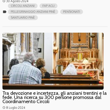
30 Agosto 2024
access_time
CIRCOLI ANZIANI
FAP ACLI
label
PELLEGRINAGGIO ANZIANI PINÈ
PENSIONATI
SANTUARIO PINÈ
Tra devozione e incertezza, gli anziani trentini e la
fede. Una ricerca su 300 persone promossa dal
Coordinamento Circoli
8 Luglio 2024
access_time