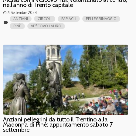
nell’anno di Trento capitale
5 Settembre 2024
access_time
ANZIANI
CIRCOLI
FAP ACLI
PELLEGRINAGGIO
label
PINÈ
VESCOVO LAURO
Anziani pellegrini da tutto il Trentino alla
Madonna di Pinè: appuntamento sabato 7
settembre