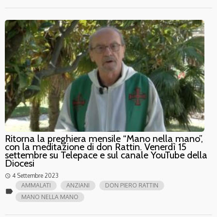
Ritorna la preghiera mensile “Mano nella mano”,
con la meditazione di don Rattin. Venerdì 15
settembre su Telepace e sul canale YouTube della
Diocesi
4 Settembre 2023
access_time
AMMALATI
ANZIANI
DON PIERO RATTIN
label
MANO NELLA MANO