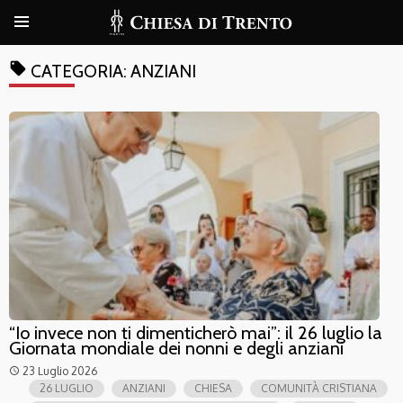
local_offer
CATEGORIA:
ANZIANI
“Io invece non ti dimenticherò mai”: il 26 luglio la
Giornata mondiale dei nonni e degli anziani
23 Luglio 2026
access_time
26 LUGLIO
ANZIANI
CHIESA
COMUNITÀ CRISTIANA