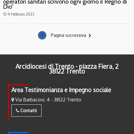
operatori sanitari scrivono ogni giorno il Regno di
Dio”
11 Febbraio 2023
access_time
navigate_next
1
Pagina successiva
Arcidiocesi di Trento - piazza Fiera, 2
38122 Trento
Area Testimonianza e Impegno sociale
Via Barbacovi, 4 - 38122 Trento
Contatti