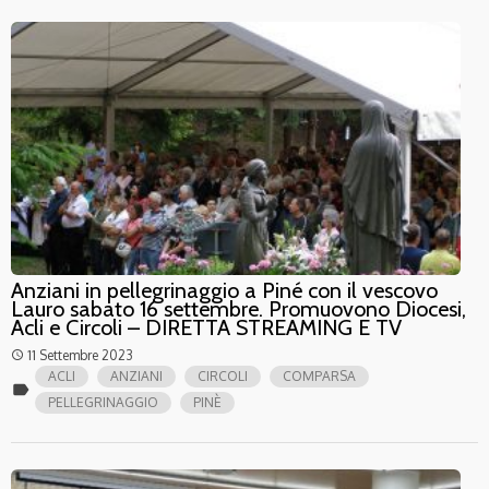
Anziani in pellegrinaggio a Piné con il vescovo
Lauro sabato 16 settembre. Promuovono Diocesi,
Acli e Circoli – DIRETTA STREAMING E TV
11 Settembre 2023
access_time
ACLI
ANZIANI
CIRCOLI
COMPARSA
label
PELLEGRINAGGIO
PINÈ