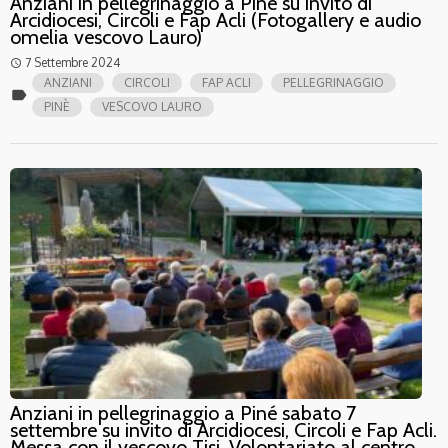
Anziani in pellegrinaggio a Piné su invito di
Arcidiocesi, Circoli e Fap Acli (Fotogallery e audio
omelia vescovo Lauro)
7 Settembre 2024
access_time
ANZIANI
CIRCOLI
FAP ACLI
PELLEGRINAGGIO
label
PINÈ
VESCOVO LAURO
Anziani in pellegrinaggio a Piné sabato 7
settembre su invito di Arcidiocesi, Circoli e Fap Acli.
Messa con il vescovo Tisi. Volontariato al centro,