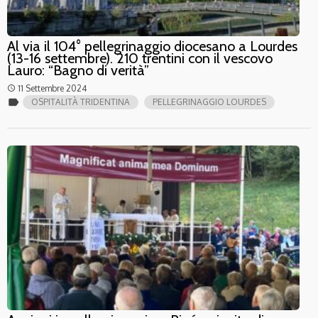
Al via il 104° pellegrinaggio diocesano a Lourdes
(13-16 settembre). 210 trentini con il vescovo
Lauro: “Bagno di verità”
11 Settembre 2024
access_time
label
OSPITALITÀ TRIDENTINA
PELLEGRINAGGIO LOURDES