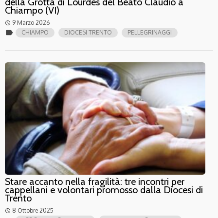
della Grotta di Lourdes del Beato Claudio a
Chiampo (VI)
9 Marzo 2026
access_time
label
CHIAMPO
DIOCESI TRENTO
PELLEGRINAGGI
Stare accanto nella fragilità: tre incontri per
cappellani e volontari promosso dalla Diocesi di
Trento
8 Ottobre 2025
access_time