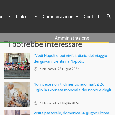
search
ria
Link utili
Comunicazione
Contatti
Amministrazione
Ti potrebbe interessare
“Vedi Napoli e poi vivi”: il diario del viaggio
dei giovani trentini a Napoli…
access_time
Pubblicato il:
28 Luglio 2026
“Io invece non ti dimenticherò mai”: il 26
luglio la Giornata mondiale dei nonni e degli
…
access_time
Pubblicato il:
23 Luglio 2026
Visita pastorale, domenica 14 giugno ultima