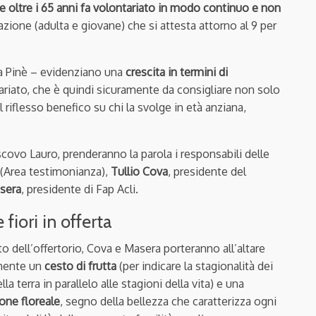
ne oltre i 65 anni fa volontariato in modo continuo e non
azione (adulta e giovane) che si attesta attorno al 9 per
o a Pinè – evidenziano una
crescita in termini di
ariato, che è quindi sicuramente da consigliare non solo
 riflesso benefico su chi la svolge in età anziana,
scovo Lauro, prenderanno la parola i responsabili delle
 (Area testimonianza),
Tullio Cova
, presidente del
sera
, presidente di Fap Acli.
 fiori in offerta
 dell’offertorio, Cova e Masera porteranno all’altare
amente un
cesto di frutta
(per indicare la stagionalità dei
lla terra in parallelo alle stagioni della vita) e una
one floreale
, segno della bellezza che caratterizza ogni