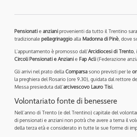
Pensionati
e
anziani
provenienti da tutto il Trentino sa
tradizionale
pellegrinaggio
alla
Madonna di Pinè
, dove 
L’appuntamento è promosso dall’
Arcidiocesi di Trento
,
Circoli Pensionati e Anziani
e
Fap Acli
(Federazione anzia
Gli arrivi nel prato della
Comparsa
sono previsti per le
or
la preghiera del Rosario (ore 9.30), guidata dal rettore d
Messa presieduta dall’
arcivescovo Lauro Tisi
.
Volontariato fonte di benessere
Nell’anno di Trento (e del Trentino) capitale del volontar
di pensionati e anziani non potrà che avere a tema il vo
della terza età e considerato in tutte le sue forme di impe