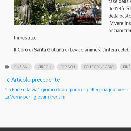
fase della 
dell’età.
Si
della pasto
“Vivere In
anziani tre
trimestrale.
Il
Coro
di
Santa Giuliana
di Levico animerà l’intera celeb
label
ANZIANI
CIRCOLI
FAP ACLI
PELLEGRINAGGIO
PINÈ
Articolo precedente
navigate_before
“La Pace è la via”: giorno dopo giorno il pellegrinaggio verso
La Verna per i giovani trentini