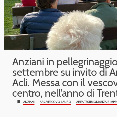
Anziani in pellegrinaggi
settembre su invito di Ar
Acli. Messa con il vescov
centro, nell’anno di Tren
bookmark
ANZIANI
ARCIVESCOVO LAURO
AREA TESTIMONIANZA E IMP