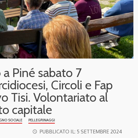
o a Piné sabato 7
cidiocesi, Circoli e Fap
o Tisi. Volontariato al
to capitale
EGNO SOCIALE
PELLEGRINAGGI
PUBBLICATO IL:
5 SETTEMBRE 2024
access_time