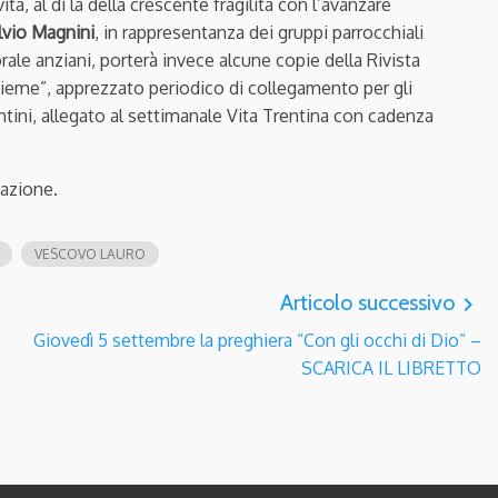
vita, al di là della crescente fragilità con l’avanzare
lvio Magnini
, in rappresentanza dei gruppi parrocchiali
rale anziani, porterà invece alcune copie della Rivista
sieme”, apprezzato periodico di collegamento per gli
ntini, allegato al settimanale Vita Trentina con cadenza
razione.
VESCOVO LAURO
Articolo successivo
navigate_next
Giovedì 5 settembre la preghiera “Con gli occhi di Dio” –
SCARICA IL LIBRETTO