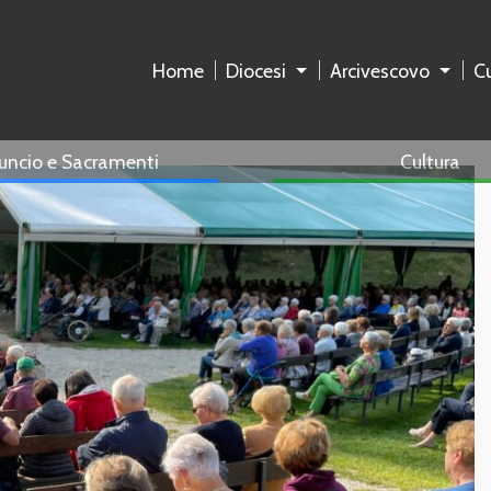
Home
Diocesi
Arcivescovo
Cu
uncio e Sacramenti
Cultura