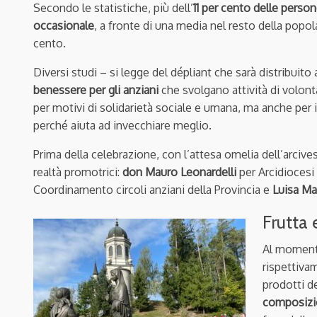
Secondo le statistiche, più dell’
11 per cento delle perso
occasionale
, a fronte di una media nel resto della popol
cento.
Diversi studi – si legge del dépliant che sarà distribuit
benessere per gli anziani
che svolgano attività di volont
per motivi di solidarietà sociale e umana, ma anche per il
perché aiuta ad invecchiare meglio.
Prima della celebrazione, con l’attesa omelia dell’arcive
realtà promotrici:
don Mauro Leonardelli
per Arcidiocesi
Coordinamento circoli anziani della Provincia e
Luisa Ma
Frutta e
Al momento
rispettiv
prodotti de
composizi