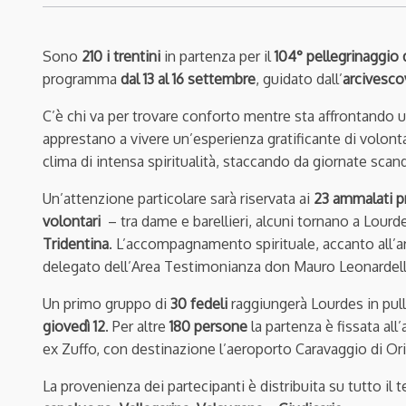
Sono
210 i trentini
in partenza per il
104° pellegrinaggio
programma
dal 13 al 16 settembre
, guidato dall’
arcivesco
C’è chi va per trovare conforto mentre sta affrontando un
apprestano a vivere un’esperienza gratificante di volontar
clima di intensa spiritualità, staccando da giornate sca
Un’attenzione particolare sarà riservata ai
23 ammalati p
volontari
– tra dame e barellieri, alcuni tornano a Lour
Tridentina
. L’accompagnamento spirituale, accanto all’ar
delegato dell’Area Testimonianza don Mauro Leonardelli e
Un primo gruppo di
30 fedeli
raggiungerà Lourdes in pull
giovedì 12
. Per altre
180 persone
la partenza è fissata all’
ex Zuffo, con destinazione l’aeroporto Caravaggio di Ori
La provenienza dei partecipanti è distribuita su tutto il t