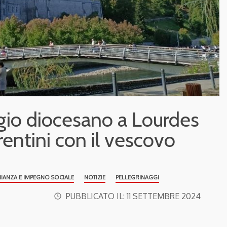
aggio diocesano a Lourdes
rentini con il vescovo
NIANZA E IMPEGNO SOCIALE
NOTIZIE
PELLEGRINAGGI
PUBBLICATO IL:
11 SETTEMBRE 2024
access_time