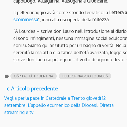
capoluogo
,
Vallagarina
,
Valsugana
e
Giudicarie
.
Il pellegrinaggio avrà come sfondo tematico la
Lettera 
scommessa
”, inno alla riscoperta della
mitezza
.
“A Lourdes – scrive don Lauro nell’introduzione al diario 
ci sono infingimenti, nessuna immagine social edulcorata
sorrisi. Siamo qui anzitutto per un bagno di verità. Nella
serenità la malattia e la fatica dell’età avanzata, leggo 
scrive don Lauro ai pellegrini – il volto di ognuno di voi:
label
OSPITALITÀ TRIDENTINA
PELLEGRINAGGIO LOURDES
Articolo precedente
navigate_before
Veglia per la pace in Cattedrale a Trento giovedì 12
settembre. L’appello ecumenico della Diocesi. Diretta
streaming e tv