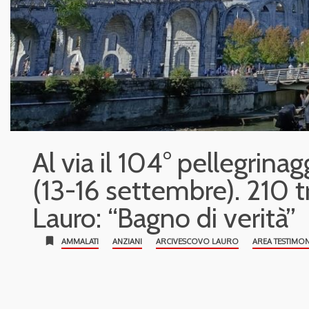
Al via il 104° pellegrin
(13-16 settembre). 210 t
Lauro: “Bagno di verità”
bookmark
AMMALATI
ANZIANI
ARCIVESCOVO LAURO
AREA TESTIMO