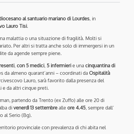
 diocesano al santuario mariano di Lourdes
, in
vo Lauro Tisi
.
a malattia o una situazione di fragilità. Molti si
iato. Per altri si tratta anche solo di immergersi in un
ndite da agende sempre piene.
resenti
,
con 5 medici
,
5 infermieri
e una
cinquantina di
des da almeno quarant’anni – coordinati da
Ospitalità
civescovo Lauro, sarà favorito dalla presenza del
 da altri cinque preti.
man, partendo da Trento (ex Zuffo) alle ore 20 di
alba di
venerdì 13 settembre
alle
ore 4.45
, sempre dall’
o al Serio (Bg).
erritorio provinciale con prevalenza di chi abita nel