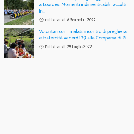
a Lourdes. Momenti indimenticabili raccolti
in…
access_time
Pubblicato il:
6 Settembre 2022
Volontari con i malati, incontro di preghiera
e fraternità venerdì 29 alla Comparsa di Pi…
access_time
Pubblicato il:
25 Luglio 2022