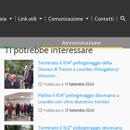
search
ria
Link utili
Comunicazione
Contatti
Amministrazione
Ti potrebbe interessare
Terminato il 104° pellegrinaggio della
Diocesi di Trento a Lourdes (fotogallery).
Vescovo…
access_time
Pubblicato il:
17 Settembre 2024
Partito il 104° pellegrinaggio diocesano a
Lourdes con oltre duecento trentini
access_time
Pubblicato il:
13 Settembre 2024
Terminato il 102° pellegrinaggio diocesano