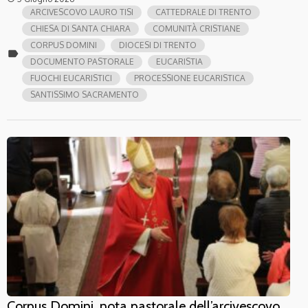
ARCIVESCOVO LAURO TISI
CATTEDRALE DI TRENTO
CHIESA DI SANTA CHIARA
COMUNITÀ CRISTIANE
CORPUS DOMINI
DIOCESI DI TRENTO
label
DOCUMENTO PASTORALE
EUCARISTIA
FUOCHI EUCARISTICI
PROCESSIONE EUCARISTICA
SANTISSIMO SACRAMENTO
Corpus Domini, nota pastorale dell’arcivescovo