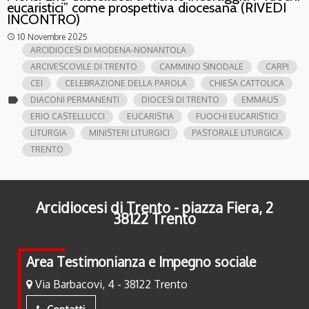
eucaristici” come prospettiva diocesana (RIVEDI
INCONTRO)
10 Novembre 2025
access_time
ARCIDIOCESI DI MODENA-NONANTOLA
ARCIVESCOVILE DI TRENTO
CAMMINO SINODALE
CARPI
CEI
CELEBRAZIONE DELLA PAROLA
CHIESA CATTOLICA
label
DIACONI PERMANENTI
DIOCESI DI TRENTO
EMMAUS
ERIO CASTELLUCCI
EUCARISTIA
FUOCHI EUCARISTICI
LITURGIA
MINISTERI LITURGICI
PASTORALE LITURGICA
TRENTO
Arcidiocesi di Trento - piazza Fiera, 2
38122 Trento
Area Testimonianza e Impegno sociale
Via Barbacovi, 4 - 38122 Trento