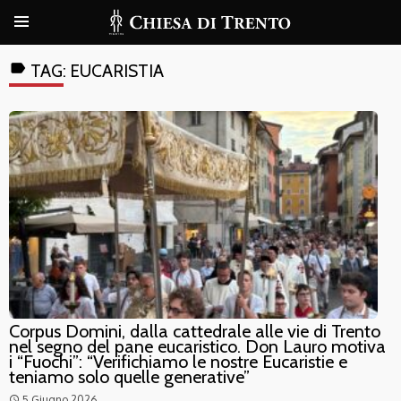
label
TAG:
EUCARISTIA
Corpus Domini, dalla cattedrale alle vie di Trento
nel segno del pane eucaristico. Don Lauro motiva
i “Fuochi”: “Verifichiamo le nostre Eucaristie e
teniamo solo quelle generative”
5 Giugno 2026
access_time