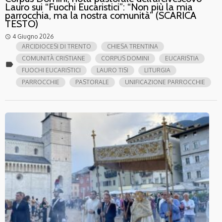
Lauro sui “Fuochi Eucaristici”: “Non più la mia
parrocchia, ma la nostra comunità” (SCARICA
TESTO)
4 Giugno 2026
access_time
ARCIDIOCESI DI TRENTO
CHIESA TRENTINA
COMUNITÀ CRISTIANE
CORPUS DOMINI
EUCARISTIA
label
FUOCHI EUCARISTICI
LAURO TISI
LITURGIA
PARROCCHIE
PASTORALE
UNIFICAZIONE PARROCCHIE