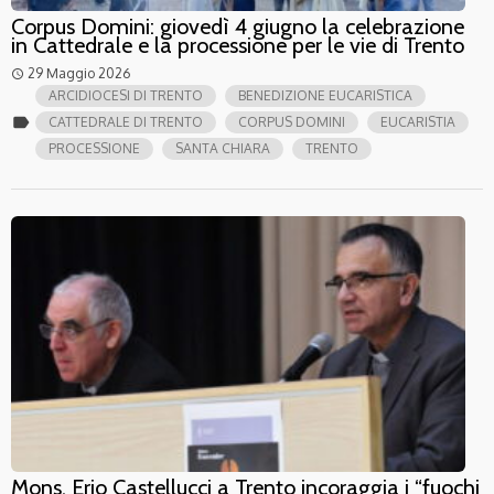
Corpus Domini: giovedì 4 giugno la celebrazione
in Cattedrale e la processione per le vie di Trento
29 Maggio 2026
access_time
ARCIDIOCESI DI TRENTO
BENEDIZIONE EUCARISTICA
label
CATTEDRALE DI TRENTO
CORPUS DOMINI
EUCARISTIA
PROCESSIONE
SANTA CHIARA
TRENTO
Mons. Erio Castellucci a Trento incoraggia i “fuochi