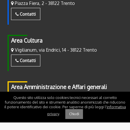
Piazza Fiera, 2 - 38122 Trento
Contatti
Area Cultura
Vigilianum, via Endrici, 14 - 38122 Trento
Contatti
Area Amministrazione e Affari generali
Piazza Fiera, 2 - 38122 Trento
Questo sito utilizza solo cookies tecnici necessari al corretto
funzionamento del sito e strumenti analitici anonimizzati che riducono
il potere identificativo dei cookie. Per saperne di più leggi l'
informativa
Contatti
privacy
.
Chiudi