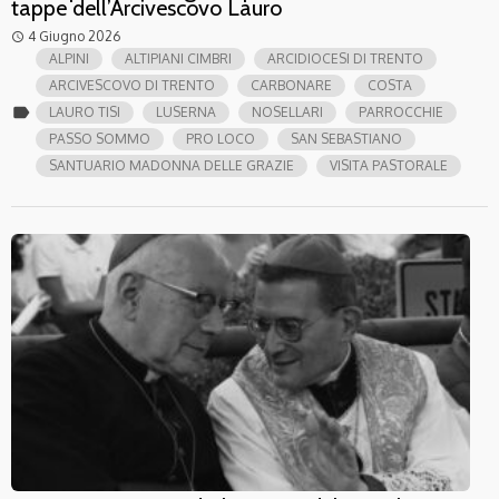
tappe dell’Arcivescovo Lauro
4 Giugno 2026
access_time
ALPINI
ALTIPIANI CIMBRI
ARCIDIOCESI DI TRENTO
ARCIVESCOVO DI TRENTO
CARBONARE
COSTA
label
LAURO TISI
LUSERNA
NOSELLARI
PARROCCHIE
PASSO SOMMO
PRO LOCO
SAN SEBASTIANO
SANTUARIO MADONNA DELLE GRAZIE
VISITA PASTORALE