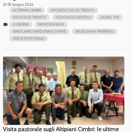
18 Giugno 2026
access_time
ALTIPIANI CIMBRI
ARCIVESCOVO DI TRENTO
DIOCESI DI TRENTO
FUOCHI EUCARISTICI
LAURO TISI
label
LUSERNA
MONTAGNAGA
SANTUARIO MADONNA DI PINÉ
VALSUGANA PRIMIERO
VISITA PASTORALE
Visita pastorale sugli Altipiani Cimbri: le ultime