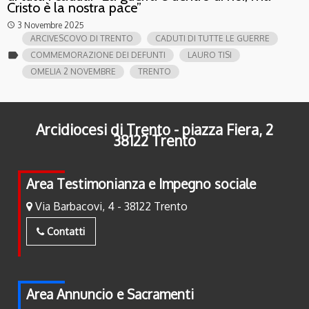
Cristo è la nostra pace”
3 Novembre 2025
access_time
ARCIVESCOVO DI TRENTO
CADUTI DI TUTTE LE GUERRE
label
COMMEMORAZIONE DEI DEFUNTI
LAURO TISI
OMELIA 2 NOVEMBRE
TRENTO
Arcidiocesi di Trento - piazza Fiera, 2
38122 Trento
Area Testimonianza e Impegno sociale
Via Barbacovi, 4 - 38122 Trento
Contatti
Area Annuncio e Sacramenti