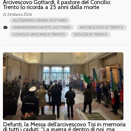
Arcivescovo Gottardi, il pastore del Concilio:
Trento lo ricorda a 25 anni dalla morte
24 Marzo 2026
access_time
ALESSANDRO MARIA GOTTARDI
label
ANNIVERSARIO MORTE GOTTARDI
ARCIVESCOVO DI TRENTO
CONCILIO VATICANO II TRENTO
DIOCESI DI TRENTO
Defunti, la Messa dell’arcivescovo Tisi in memoria
di tutti i caduti: “La guerra è dentro di noi, ma