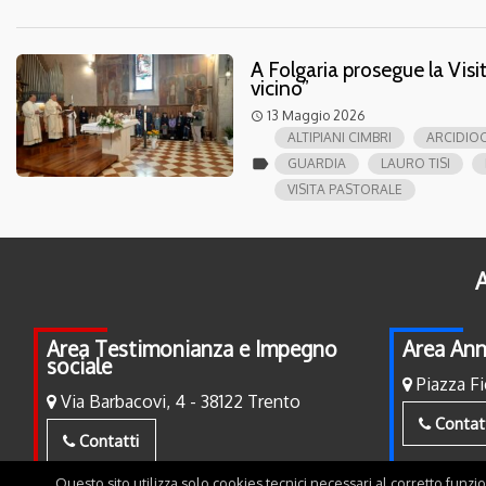
A Folgaria prosegue la Visit
vicino”
13 Maggio 2026
access_time
ALTIPIANI CIMBRI
ARCIDIOC
label
GUARDIA
LAURO TISI
VISITA PASTORALE
A
Area Testimonianza e Impegno
Area Ann
sociale
Piazza Fi
Via Barbacovi, 4 - 38122 Trento
Contat
Contatti
Questo sito utilizza solo cookies tecnici necessari al corretto funzi