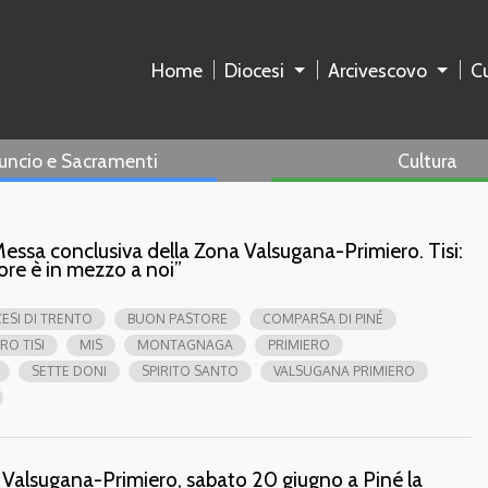
Home
Diocesi
Arcivescovo
Cu
uncio e Sacramenti
Cultura
 Messa conclusiva della Zona Valsugana-Primiero. Tisi:
ore è in mezzo a noi”
ESI DI TRENTO
BUON PASTORE
COMPARSA DI PINÉ
RO TISI
MIS
MONTAGNAGA
PRIMIERO
SETTE DONI
SPIRITO SANTO
VALSUGANA PRIMIERO
a Valsugana-Primiero, sabato 20 giugno a Piné la