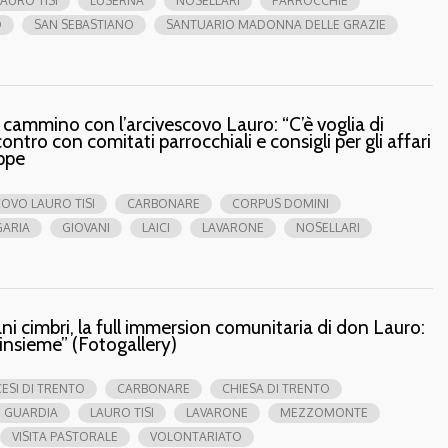
LAURO TISI
LUSERNA
NOSELLARI
PARROCCHIE
O
SAN SEBASTIANO
SANTUARIO MADONNA DELLE GRAZIE
 in cammino con l’arcivescovo Lauro: “C’è voglia di
contro con comitati parrocchiali e consigli per gli affari
ppe
OVO LAURO TISI
CARBONARE
CORPUS DOMINI
GARIA
GIOVANI
LAICI
LAVARONE
NOSELLARI
iani cimbri, la full immersion comunitaria di don Lauro:
 insieme” (Fotogallery)
ESI DI TRENTO
CARBONARE
CHIESA DI TRENTO
GUARDIA
LAURO TISI
LAVARONE
MEZZOMONTE
VISITA PASTORALE
VOLONTARIATO