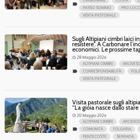
CARBONARE
COSTA
label
PASSO SOMMO
PRO LOC
VISITA PASTORALE
Sugli Altipiani cimbri laici
resistere”. A Carbonare l’in
economici. Le prossime ta
28 Maggio 2026
access_time
ALTIPIANI CIMBRI
ARCIVESC
label
CORRESPONSABILITÀ
FOL
VISITA PASTORALE
Visita pastorale sugli altip
“La gioia nasce dallo stare
20 Maggio 2026
access_time
ALTIPIANI CIMBRI
ARCIDIOC
label
COMUNITÀ
FOLGARIA
PENTECOSTE
SERRADA