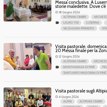
Messa conclusiva. A Luserna
storie maledette. Dove c’è
18 Giugno 2026
access_time
ALTIPIANI CIMBRI
ARCIVES
label
LAURO TISI
LUSERNA
VALSUGANA PRIMIERO
VIS
Visita pastorale, domenica 
20 Messa finale per la Zo
12 Giugno 2026
access_time
ALTIPIANI CIMBRI
ARCIVESC
label
MONTAGNAGA DI PINÈ
PE
SANTUARIO MADONNA DI PINÉ
Visita pastorale sugli Altip
4 Giugno 2026
access_time
ALPINI
ALTIPIANI CIMBRI