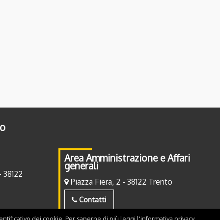
to
Area Amministrazione e Affari
generali
- 38122
Piazza Fiera, 2 - 38122 Trento
Contatti
ntificativo dei cookie. Per saperne di più leggi l'
informativa privacy
.