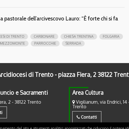
a pastorale dell’arcivescovo Lauro: “È forte chi si fa
ESI DI TRENTO
CARBONARE
CHIESA TRENTINA
FOLGARIA
MEZZOMONTE
PARROCCHIE
SERRADA
rcidiocesi di Trento - piazza Fiera, 2 38122 Tren
uncio e Sacramenti
Area Cultura
era, 2 - 38122 Trento
Vigilianum, via Endrici, 14 
Trento
ti
Contatti
onamento del sito e strumenti analitici anonimizzati che riducono il potere ide