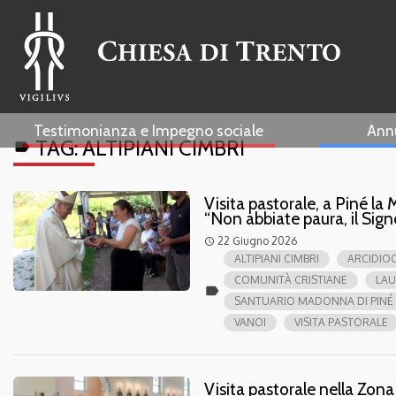
Testimonianza e Impegno sociale
Ann
TAG:
ALTIPIANI CIMBRI
label
Visita pastorale, a Piné la
“Non abbiate paura, il Sign
22 Giugno 2026
access_time
ALTIPIANI CIMBRI
ARCIDIOC
COMUNITÀ CRISTIANE
LAU
label
SANTUARIO MADONNA DI PINÉ
VANOI
VISITA PASTORALE
Visita pastorale nella Zon