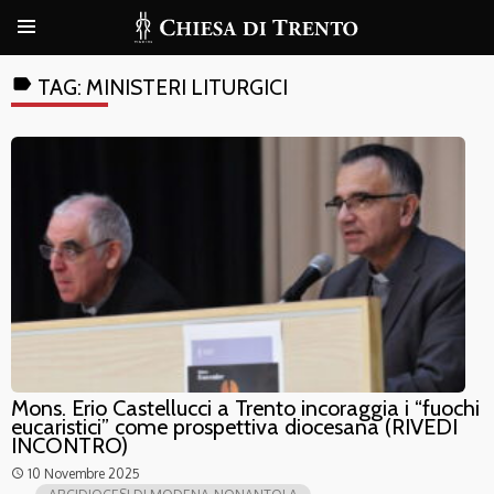
label
TAG:
MINISTERI LITURGICI
Mons. Erio Castellucci a Trento incoraggia i “fuochi
eucaristici” come prospettiva diocesana (RIVEDI
INCONTRO)
10 Novembre 2025
access_time