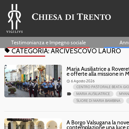
Testimonianza e Impegno sociale
Ann
CATEGORIA:
ARCIVESCOVO LAURO
local_offer
Maria Ausiliatrice a Rover
e offerte alla missione in
6 Agosto 2026
access_time
CENTRO PASTORALE BEATA GI
label
MARIA AUSILIATRICE
MYA
SUORE DI MARIA BAMBINA
A Borgo Valsugana la noven
contemplazione una luce p