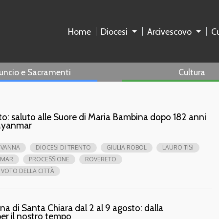
Home
Diocesi
Arcivescovo
Cu
uncio e Sacramenti
Cultura
eto: saluto alle Suore di Maria Bambina dopo 182 anni
 Myanmar
OVANNA
DIOCESI DI TRENTO
GIULIA ROBOL
LAURO TISI
NMAR
PROCESSIONE
ROVERETO
VOTO DELLA CITTÀ
a di Santa Chiara dal 2 al 9 agosto: dalla
er il nostro tempo