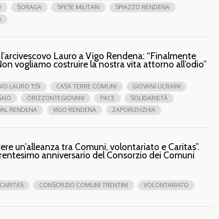
O
SORAGA
SPESE MILITARI
SPIAZZO RENDENA
A
o l’arcivescovo Lauro a Vigo Rendena: “Finalmente
Non vogliamo costruire la nostra vita attorno all’odio”
VO LAURO TISI
CASA TERRE COMUNI
GIOVANI UCRAINI
SAIO
ORIZZONTEGIOVANI
PACE
SOLIDARIETÀ
VAL RENDENA
VIGO RENDENA
ZAPORIZHZHIA
ere un’alleanza tra Comuni, volontariato e Caritas”.
 trentesimo anniversario del Consorzio dei Comuni
CARITAS
CONSORZIO COMUNI TRENTINI
VOLONTARIATO