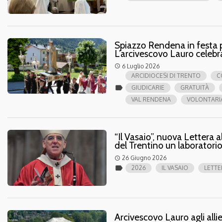
Spiazzo Rendena in festa pe
L’arcivescovo Lauro celebra
6 Luglio 2026
access_time
ARCIDIOCESI DI TRENTO
C
label
GIUDICARIE
GRATUITÀ
VAL RENDENA
VOLONTARI
“Il Vasaio”, nuova Lettera 
del Trentino un laboratorio
26 Giugno 2026
access_time
label
2026
IL VASAIO
LETTE
Arcivescovo Lauro agli allie