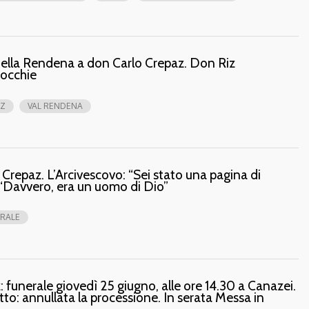
o della Rendena a don Carlo Crepaz. Don Riz
rocchie
AZ
VAL RENDENA
 Crepaz. L’Arcivescovo: “Sei stato una pagina di
. “Davvero, era un uomo di Dio”
RALE
 funerale giovedì 25 giugno, alle ore 14.30 a Canazei.
utto: annullata la processione. In serata Messa in