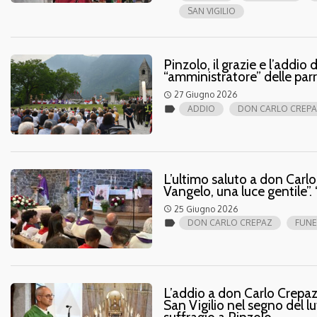
SAN VIGILIO
Pinzolo, il grazie e l’addi
“amministratore” delle par
27 Giugno 2026
access_time
label
ADDIO
DON CARLO CREP
L’ultimo saluto a don Carlo
Vangelo, una luce gentile”
25 Giugno 2026
access_time
label
DON CARLO CREPAZ
FUNE
L’addio a don Carlo Crepaz:
San Vigilio nel segno del l