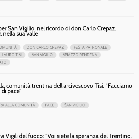
r San Vigilio, nel ricordo di don Carlo Crepaz.
 nella sua valle
OMUNITÀ
DON CARLO CREPAZ
FESTA PATRONALE
LAURO TISI
SAN VIGILIO
SPIAZZO RENDENA
ATO
alla comunità trentina dell’arcivescovo Tisi. “Facciamo
 di pace”
RA ALLA COMUNITÀ
PACE
SAN VIGILIO
vi Vigili del fuoco: “Voi siete la speranza del Trentino.