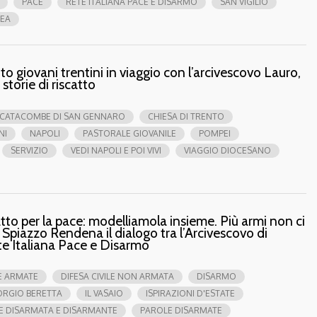
PACE
RETE ITALIANA PACE E DISARMO
SAN VIGILIO
EA
nto giovani trentini in viaggio con l’arcivescovo Lauro,
 storie di riscatto
CATACOMBE DI SAN GENNARO
CHIESA DI TRENTO
NI
NAPOLI
PASTORALE GIOVANILE
POMPEI
SERVIZIO
VEDI NAPOLI E POI VIVI
VIAGGIO DIOCESANO
atto per la pace: modelliamola insieme. Più armi non ci
 Spiazzo Rendena il dialogo tra l’Arcivescovo di
ete Italiana Pace e Disarmo
E ARMATE
DIFESA CIVILE NON ARMATA
DISARMO
ORGIO BERETTA
IL VASAIO
ISPIRAZIONI D'ESTATE
E DISARMATA E DISARMANTE
PAROLE DISARMATE