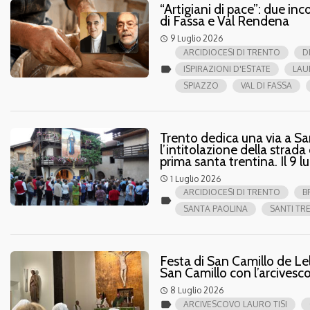
“Artigiani di pace”: due in
di Fassa e Val Rendena
9 Luglio 2026
access_time
ARCIDIOCESI DI TRENTO
D
label
ISPIRAZIONI D'ESTATE
LAU
SPIAZZO
VAL DI FASSA
Trento dedica una via a Sa
l’intitolazione della strad
prima santa trentina. Il 9 l
1 Luglio 2026
access_time
ARCIDIOCESI DI TRENTO
B
label
SANTA PAOLINA
SANTI TRE
Festa di San Camillo de Lell
San Camillo con l’arcivesc
8 Luglio 2026
access_time
label
ARCIVESCOVO LAURO TISI