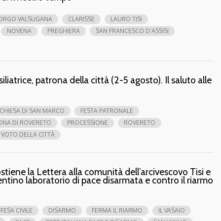
ORGO VALSUGANA
CLARISSE
LAURO TISI
NOVENA
PREGHIERA
SAN FRANCESCO D’ASSISI
iatrice, patrona della città (2-5 agosto). Il saluto alle
CHIESA DI SAN MARCO
FESTA PATRONALE
ONA DI ROVERETO
PROCESSIONE
ROVERETO
VOTO DELLA CITTÀ
ostiene la Lettera alla comunità dell’arcivescovo Tisi e
entino laboratorio di pace disarmata e contro il riarmo
IFESA CIVILE
DISARMO
FERMA IL RIARMO
IL VASAIO