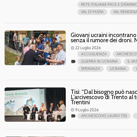
RETE ITALIANA PACE E DISARM
VAL DI FASSA
VAL RENDEN
Giovani ucraini incontran
senza il rumore dei droni. 
22 Luglio 2026
access_time
ACCOGLIENZA
ARCIVESCO
label
GUERRA IN UCRAINA
IL VA
SPERANZA
UCRAINA
Tisi: “Dal bisogno può nasc
L’arcivescovo di Trento al
Trentini
9 Luglio 2026
access_time
label
ARCIVESCOVO LAURO TISI