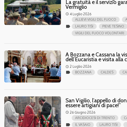
La gratuità e il servizio gar
Vermiglio
4 Luglio 2026
access_time
ALLIEVI VIGILI DEL FUOCO
label
LAURO TISI
PIEVE TESINO
VIGILI DEL FUOCO VOLONTARI
A Bozzana e Cassana la visi
dell’Eucaristia e visita alla
2 Luglio 2026
access_time
label
BOZZANA
CALDES
CA
San Vigilio, l’appello di d
essere artigiani di pace!”
26 Giugno 2026
access_time
ARCIDIOCESI DI TRENTO
C
label
IL VASAIO
LAURO TISI