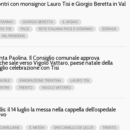
contri con monsignor Lauro Tisi e Giorgio Beretta in Val
ISARMO
GIORGIO BERETTA
IL VASAIO
RO TISI
PACE
RETE ITALIANA PACE E DISARMO
SORAGA
VAL RENDENA
nta Paolina. Il Consiglio comunale approva
a che sale verso Vigolo Vattaro, paese natale della
uglio celebrazione con Tisi
RASILE
EMIGRAZIONE TRENTINA
LAURO TISI
NTINI
TRENTO
VIGOLO VATTARO
is: il 14 luglio la messa nella cappella dell’ospedale
ovo
CAMILLIANE
S. MESSA
SAN CAMILLO DE LELLIS
TRENTO