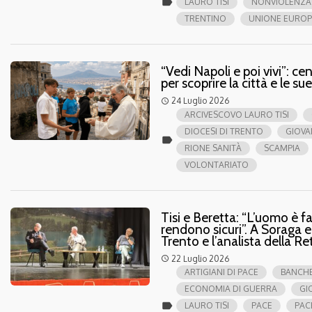
label
LAURO TISI
NONVIOLENZA
TRENTINO
UNIONE EUROP
“Vedi Napoli e poi vivi”: ce
per scoprire la città e le sue
24 Luglio 2026
access_time
ARCIVESCOVO LAURO TISI
DIOCESI DI TRENTO
GIOVA
label
RIONE SANITÀ
SCAMPIA
VOLONTARIATO
Tisi e Beretta: “L’uomo è f
rendono sicuri”. A Soraga e
Trento e l’analista della R
22 Luglio 2026
access_time
ARTIGIANI DI PACE
BANCH
ECONOMIA DI GUERRA
GI
label
LAURO TISI
PACE
PAC