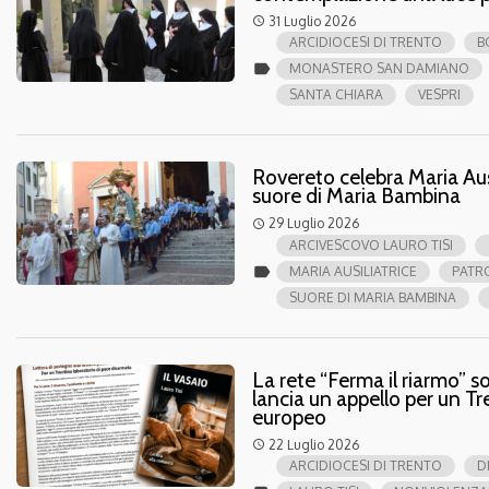
31 Luglio 2026
access_time
ARCIDIOCESI DI TRENTO
B
label
MONASTERO SAN DAMIANO
SANTA CHIARA
VESPRI
Rovereto celebra Maria Ausil
suore di Maria Bambina
29 Luglio 2026
access_time
ARCIVESCOVO LAURO TISI
label
MARIA AUSILIATRICE
PATR
SUORE DI MARIA BAMBINA
La rete “Ferma il riarmo” s
lancia un appello per un Tr
europeo
22 Luglio 2026
access_time
ARCIDIOCESI DI TRENTO
D