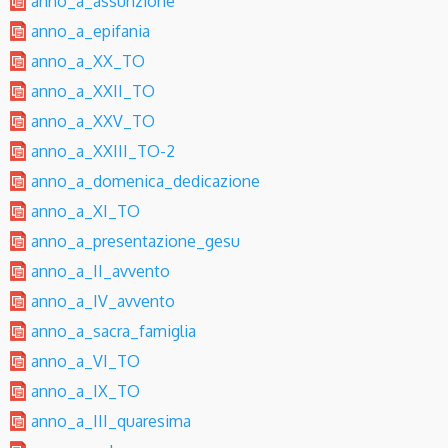
anno_a_assunzione
anno_a_epifania
anno_a_XX_TO
anno_a_XXII_TO
anno_a_XXV_TO
anno_a_XXIII_TO-2
anno_a_domenica_dedicazione
anno_a_XI_TO
anno_a_presentazione_gesu
anno_a_II_avvento
anno_a_IV_avvento
anno_a_sacra_famiglia
anno_a_VI_TO
anno_a_IX_TO
anno_a_III_quaresima