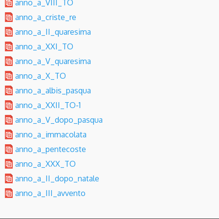
anno_a_VIII_TO
anno_a_criste_re
anno_a_II_quaresima
anno_a_XXI_TO
anno_a_V_quaresima
anno_a_X_TO
anno_a_albis_pasqua
anno_a_XXII_TO-1
anno_a_V_dopo_pasqua
anno_a_immacolata
anno_a_pentecoste
anno_a_XXX_TO
anno_a_II_dopo_natale
anno_a_III_avvento