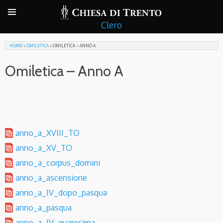
Clero
HOME
»
OMILETICA
»
OMILETICA – ANNO A
Omiletica – Anno A
anno_a_XVIII_TO
anno_a_XV_TO
anno_a_corpus_domini
anno_a_ascensione
anno_a_IV_dopo_pasqua
anno_a_pasqua
anno_a_IV_quaresima