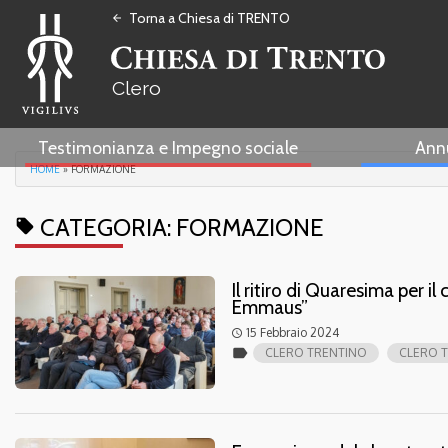
Torna a Chiesa di TRENTO
arrow_back
Clero
Testimonianza e Impegno sociale
Ann
HOME
»
FORMAZIONE
CATEGORIA:
FORMAZIONE
local_offer
Il ritiro di Quaresima per i
Emmaus”
15 Febbraio 2024
access_time
label
CLERO TRENTINO
CLERO 