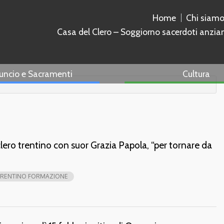
Home
Chi siam
Casa del Clero – Soggiorno sacerdoti anzia
uncio e Sacramenti
Cultura
l clero trentino con suor Grazia Papola, “per tornare da
TRENTINO FORMAZIONE