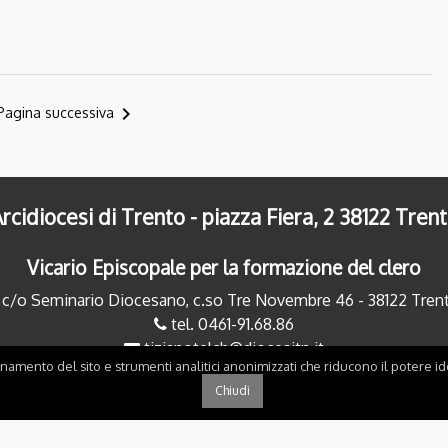
navigate_next
Pagina successiva
rcidiocesi di Trento - piazza Fiera, 2 38122 Tren
Vicario Episcopale per la formazione del clero
c/o Seminario Diocesano, c.so Tre Novembre 46 - 38122 Tren
tel. 0461-91.68.86
tizianotelch@diocesitn.it
onamento del sito e strumenti analitici anonimizzati che riducono il potere ide
Chiudi