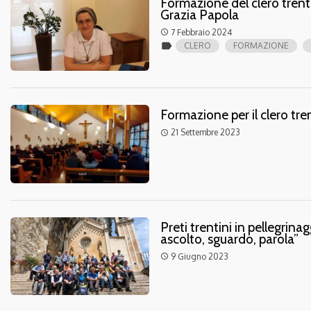
Formazione del clero trenti
Grazia Papola
7 Febbraio 2024
access_time
label
CLERO
FORMAZIONE
Formazione per il clero tr
21 Settembre 2023
access_time
Preti trentini in pellegrin
ascolto, sguardo, parola”
9 Giugno 2023
access_time