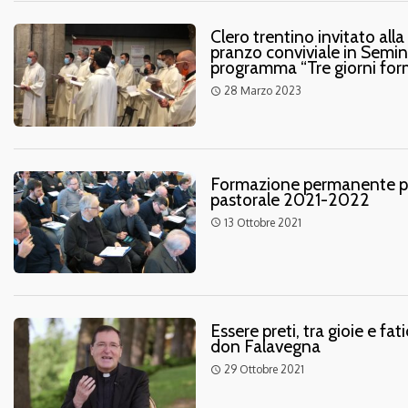
Clero trentino invitato all
pranzo conviviale in Semin
programma “Tre giorni form
28 Marzo 2023
access_time
Formazione permanente per 
pastorale 2021-2022
13 Ottobre 2021
access_time
Essere preti, tra gioie e fa
don Falavegna
29 Ottobre 2021
access_time