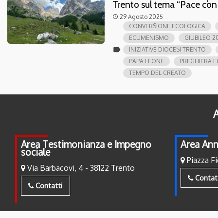
Trento sul tema “Pace con il
29 Agosto 2025
access_time
CONVERSIONE ECOLOGICA
ECUMENISMO
GIUBILEO 2
label
INIZIATIVE DIOCESI TRENTO
PAPA LEONE
PREGHIERA 
TEMPO DEL CREATO
A
Area Testimonianza e Impegno
Area Ann
sociale
Piazza Fi
Via Barbacovi, 4 - 38122 Trento
Contat
Contatti