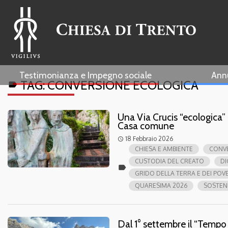
Testimonianza e Impegno sociale
Ann
TAG:
CONVERSIONE ECOLOGICA
label
Una Via Crucis “ecologica”
Casa comune
18 Febbraio 2026
access_time
CHIESA E AMBIENTE
CONV
CUSTODIA DEL CREATO
DI
label
GRIDO DELLA TERRA E DEI POVE
QUARESIMA 2026
SOSTENI
Dal 1° settembre il “Tempo 