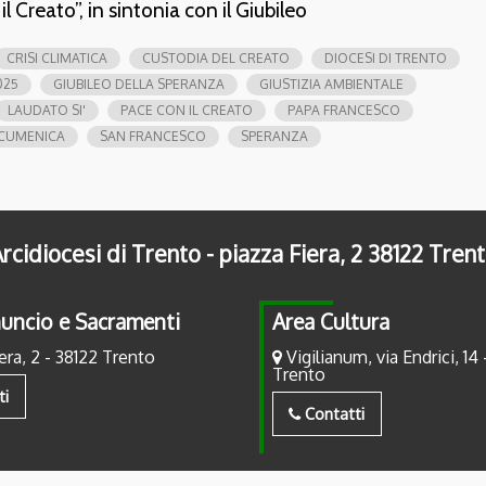
 Creato”, in sintonia con il Giubileo
CRISI CLIMATICA
CUSTODIA DEL CREATO
DIOCESI DI TRENTO
025
GIUBILEO DELLA SPERANZA
GIUSTIZIA AMBIENTALE
LAUDATO SI'
PACE CON IL CREATO
PAPA FRANCESCO
ECUMENICA
SAN FRANCESCO
SPERANZA
rcidiocesi di Trento - piazza Fiera, 2 38122 Tren
uncio e Sacramenti
Area Cultura
era, 2 - 38122 Trento
Vigilianum, via Endrici, 14 
Trento
ti
Contatti