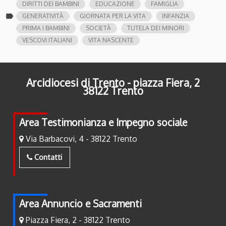
DIRITTI DEI BAMBINI
EDUCAZIONE
FAMIGLIA
label
GENERATIVITÀ
GIORNATA PER LA VITA
INFANZIA
PRIMA I BAMBINI
SOCIETÀ
TUTELA DEI MINORI
VESCOVI ITALIANI
VITA NASCENTE
Arcidiocesi di Trento - piazza Fiera, 2
38122 Trento
Area Testimonianza e Impegno sociale
Via Barbacovi, 4 - 38122 Trento
Contatti
Area Annuncio e Sacramenti
Piazza Fiera, 2 - 38122 Trento