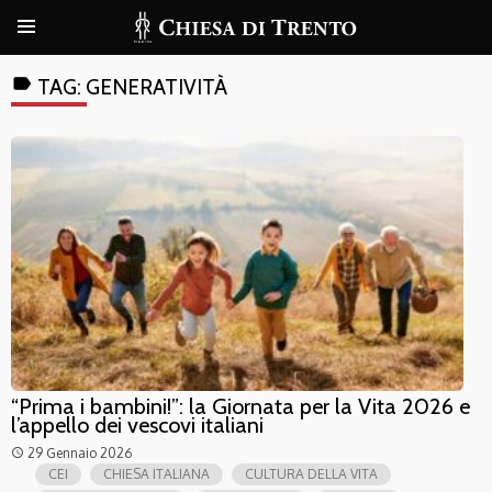
label
TAG:
GENERATIVITÀ
“Prima i bambini!”: la Giornata per la Vita 2026 e
l’appello dei vescovi italiani
29 Gennaio 2026
access_time
CEI
CHIESA ITALIANA
CULTURA DELLA VITA