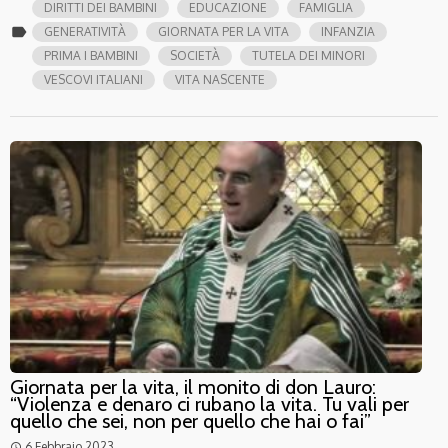
DIRITTI DEI BAMBINI
EDUCAZIONE
FAMIGLIA
label
GENERATIVITÀ
GIORNATA PER LA VITA
INFANZIA
PRIMA I BAMBINI
SOCIETÀ
TUTELA DEI MINORI
VESCOVI ITALIANI
VITA NASCENTE
Giornata per la vita, il monito di don Lauro:
“Violenza e denaro ci rubano la vita. Tu vali per
quello che sei, non per quello che hai o fai”
6 Febbraio 2023
access_time