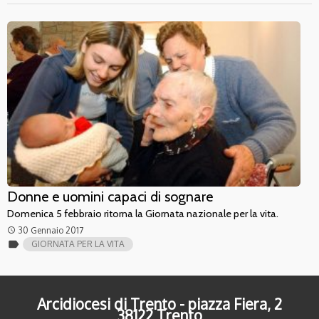
Donne e uomini capaci di sognare
Domenica 5 febbraio ritorna la Giornata nazionale per la vita.
30 Gennaio 2017
access_time
label
GIORNATA PER LA VITA
Arcidiocesi di Trento - piazza Fiera, 2
38122 Trento