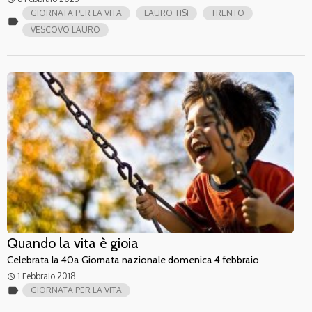
GIORNATA PER LA VITA
LAURO TISI
TRENTO
label
VESCOVO LAURO
Quando la vita è gioia
Celebrata la 40a Giornata nazionale domenica 4 febbraio
1 Febbraio 2018
access_time
label
GIORNATA PER LA VITA