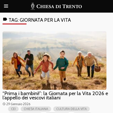
label
TAG:
GIORNATA PER LA VITA
“Prima i bambini!”: la Giornata per la Vita 2026 e
l’appello dei vescovi italiani
29 Gennaio 2026
access_time
CEI
CHIESA ITALIANA
CULTURA DELLA VITA