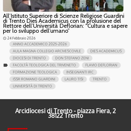
All’Istituto Superiore di Scienze Religiose Guardini
di Trento Dies Academicus con la prolusione del
Rettore dell’Università Deflorian: “Cultura e sapere
per lo sviluppo dell’umano”
24 Febbraio 2026
access_time
ANNO ACCADEMICO 2025-2026
AULA MAGNA COLLEGIO ARCIVESCOVILE
DIES ACADEMICUS
DIOCESI DI TRENTO
DON STEFANO ZENI
label
FACOLTÀ TEOLOGICA DEL TRIVENETO
FLAVIO DEFLORIAN
FORMAZIONE TEOLOGICA
INSEGNANTI IRC
ISSR ROMANO GUARDINI
LAURO TISI
TRENTO
UNIVERSITÀ DI TRENTO
Arcidiocesi di Trento - piazza Fiera, 2
38122 Trento