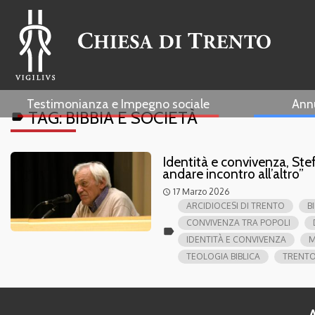
Testimonianza e Impegno sociale
Ann
TAG:
BIBBIA E SOCIETÀ
label
Identità e convivenza, Stef
andare incontro all’altro”
17 Marzo 2026
access_time
ARCIDIOCESI DI TRENTO
B
CONVIVENZA TRA POPOLI
label
IDENTITÀ E CONVIVENZA
M
TEOLOGIA BIBLICA
TRENT