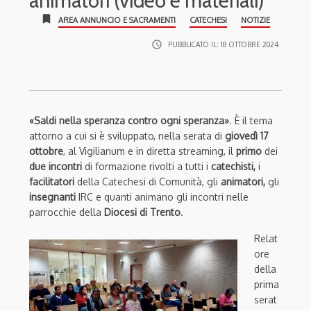
animatori (video e materiali)
bookmark
AREA ANNUNCIO E SACRAMENTI
CATECHESI
NOTIZIE
access_time
PUBBLICATO IL:
18 OTTOBRE 2024
«Saldi nella speranza contro ogni speranza»
. È il tema
attorno a cui si è sviluppato, nella serata di
giovedì 17
ottobre
, al Vigilianum e in diretta streaming, il
primo
dei
due incontri
di formazione rivolti a tutti i
catechisti,
i
facilitatori
della Catechesi di Comunità, gli
animatori,
gli
insegnanti
IRC e quanti animano gli incontri nelle
parrocchie della
Diocesi di Trento
.
Relat
ore
della
prima
serat