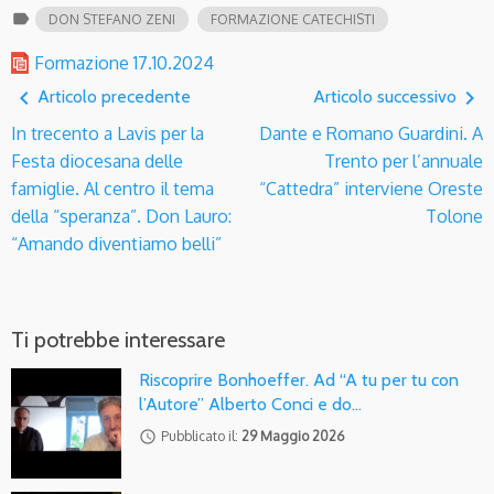
label
DON STEFANO ZENI
FORMAZIONE CATECHISTI
Formazione 17.10.2024
navigate_before
navigate_next
Articolo precedente
Articolo successivo
In trecento a Lavis per la
Dante e Romano Guardini. A
Festa diocesana delle
Trento per l’annuale
famiglie. Al centro il tema
“Cattedra” interviene Oreste
della “speranza”. Don Lauro:
Tolone
“Amando diventiamo belli”
Ti potrebbe interessare
Riscoprire Bonhoeffer. Ad “A tu per tu con
l’Autore” Alberto Conci e do…
access_time
Pubblicato il:
29 Maggio 2026