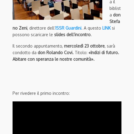
a il
biblist
a
don
Stefa
no Zeni
, direttore dell’
ISSR Guardini
. A questo
LINK
si
possono scaricare le
slides dell’incontro
.
Il secondo appuntamento,
mercoledì 23 ottobre
, sarà
condotto da
don Rolando Covi.
Titolo:
«Indizi di futuro.
Abitare con speranza le
nostre comunità».
Per rivedere il primo incontro: