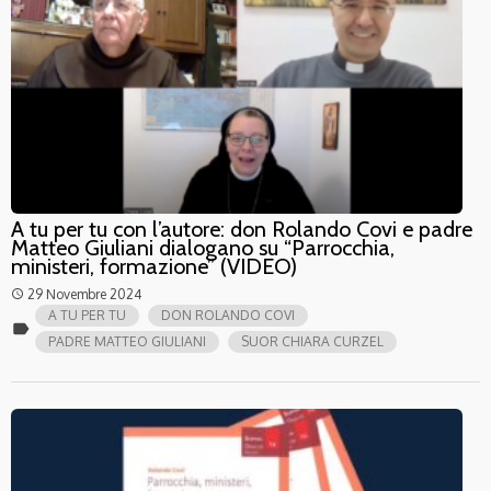
A tu per tu con l’autore: don Rolando Covi e padre
Matteo Giuliani dialogano su “Parrocchia,
ministeri, formazione” (VIDEO)
29 Novembre 2024
access_time
A TU PER TU
DON ROLANDO COVI
label
PADRE MATTEO GIULIANI
SUOR CHIARA CURZEL