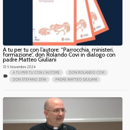
A tu per tu con l’autore: “Parrocchia, ministeri,
formazione”, don Rolando Covi in dialogo con
padre Matteo Giuliani
5 Novembre 2024
access_time
A TU PER TU CON L'AUTORE
DON ROLANDO COVI
label
DON STEFANO ZENI
PADRE MATTEO GIULIANI