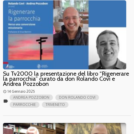
Su Tv2000 la presentazione del libro “Rigenerare
la parrocchia” curato da don Rolando Covi e
Andrea Pozzobon
14 Gennaio 2025
access_time
ANDREA POZZOBON
DON ROLANDO COVI
label
PARROCCHIE
TRIVENETO