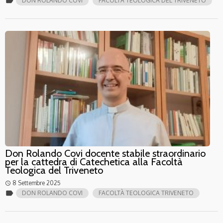
label
DON ROLANDO COVI
FACOLTÀ TEOLOGICA DEL TRIVENETO
Don Rolando Covi docente stabile straordinario
per la cattedra di Catechetica alla Facoltà
Teologica del Triveneto
8 Settembre 2025
access_time
label
DON ROLANDO COVI
FACOLTÀ TEOLOGICA TRIVENETO