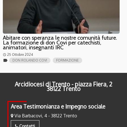
Abitare con speranza le nostre comunità future.
La formazione di don Covi per catechisti,
animatori, insegnanti IRC
25 Ottobre 2024
access_time
label
DON ROLANDO COVI
FORMAZIONE
Arcidiocesi di Trento - piazza Fiera, 2
38122 Trento
Area Testimonianza e Impegno sociale
Via Barbacovi, 4 - 38122 Trento
Contatti