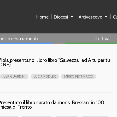
Home
Diocesi
Arcivescovo
Cu
uncio e Sacramenti
Cultura
iola presentano il loro libro “Salvezza” ad A tu per tu
IONE)
ISSR GUARDINI
LUCIA RODLER
MIRKO PETTINACCI
resentato il libro curato da mons. Bressan: in 100
 Chiesa di Trento