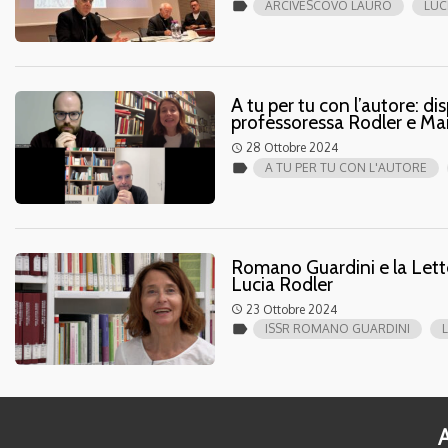
label
ARCIVESCOVO LAURO
LUC
A tu per tu con l’autore: di
professoressa Rodler e M
28 Ottobre 2024
access_time
label
A TU PER TU CON L'AUTORE
Romano Guardini e la Lette
Lucia Rodler
23 Ottobre 2024
access_time
label
ISSR ROMANO GUARDINI
A