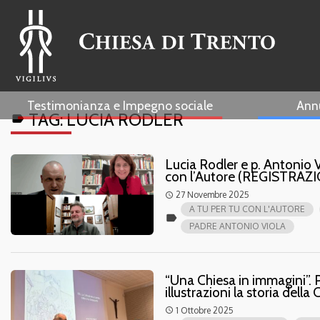
Testimonianza e Impegno sociale
Ann
TAG:
LUCIA RODLER
label
Lucia Rodler e p. Antonio V
con l’Autore (REGISTRAZ
27 Novembre 2025
access_time
A TU PER TU CON L'AUTORE
label
PADRE ANTONIO VIOLA
“Una Chiesa in immagini”. P
illustrazioni la storia della
1 Ottobre 2025
access_time