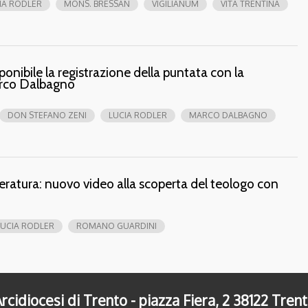
IA RODLER
MONS. BRESSAN
VIGILIANUM
VITA TRENTINA
sponibile la registrazione della puntata con la
arco Dalbagno
DON STEFANO ZENI
LUCIA RODLER
MARCO DALBAGNO
ratura: nuovo video alla scoperta del teologo con
LUCIA RODLER
ROMANO GUARDINI
rcidiocesi di Trento - piazza Fiera, 2 38122 Tren