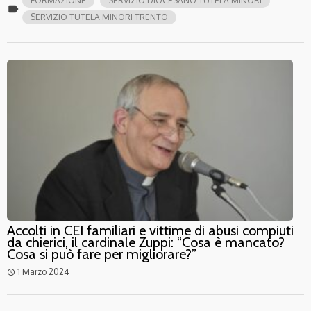
FORMAZIONE
SERVIZIO DIOCESANO TUTELA MINORI
label
SERVIZIO TUTELA MINORI TRENTO
Accolti in CEI familiari e vittime di abusi compiuti
da chierici, il cardinale Zuppi: “Cosa è mancato?
Cosa si può fare per migliorare?”
1 Marzo 2024
access_time