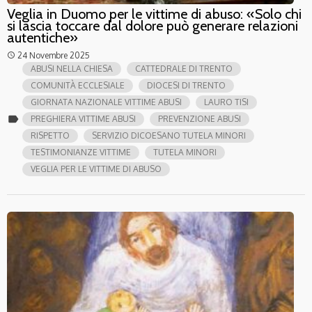
Veglia in Duomo per le vittime di abuso: «Solo chi
si lascia toccare dal dolore può generare relazioni
autentiche»
24 Novembre 2025
access_time
ABUSI NELLA CHIESA
CATTEDRALE DI TRENTO
COMUNITÀ ECCLESIALE
DIOCESI DI TRENTO
GIORNATA NAZIONALE VITTIME ABUSI
LAURO TISI
label
PREGHIERA VITTIME ABUSI
PREVENZIONE ABUSI
RISPETTO
SERVIZIO DICOESANO TUTELA MINORI
TESTIMONIANZE VITTIME
TUTELA MINORI
VEGLIA PER LE VITTIME DI ABUSO