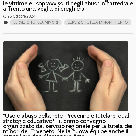
le vittime e i sopravvissuti degli abusi: in cattedrale
a Trento una veglia di preghiera
25 Ottobre 2024
access_time
label
SERVIZIO TUTELA MINORI
SERVIZIO TUTELA MINORI TRENTO
“Uso e abuso della rete. Prevenire e tutelare: quali
strategie educative?”: il primo convegno
organizzato dal servizio regionale per la tutela dei
minori del Triveneto. Nella nuova équipe anche il