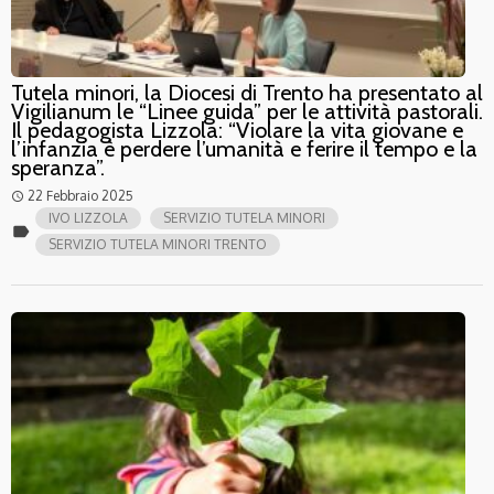
Tutela minori, la Diocesi di Trento ha presentato al
Vigilianum le “Linee guida” per le attività pastorali.
Il pedagogista Lizzola: “Violare la vita giovane e
l’infanzia è perdere l’umanità e ferire il tempo e la
speranza”.
22 Febbraio 2025
access_time
IVO LIZZOLA
SERVIZIO TUTELA MINORI
label
SERVIZIO TUTELA MINORI TRENTO