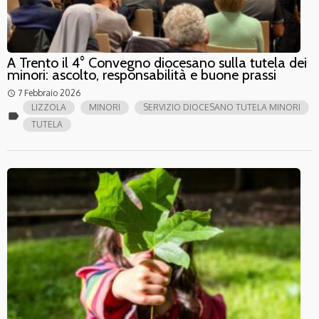
A Trento il 4° Convegno diocesano sulla tutela dei
minori: ascolto, responsabilità e buone prassi
7 Febbraio 2026
access_time
LIZZOLA
MINORI
SERVIZIO DIOCESANO TUTELA MINORI
label
TUTELA