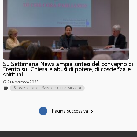
Su Settimana News ampia sintesi del convegno di
Trento su “Chiesa e abusi di potere, di coscienza e
spirituali”
21 Novembre 2023
access_time
label
SERVIZIO DIOCESANO TUTELA MINORI
navigate_next
1
Pagina successiva