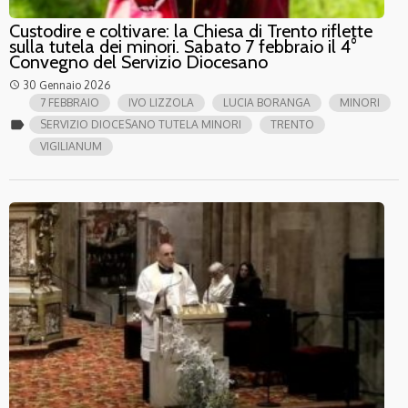
Custodire e coltivare: la Chiesa di Trento riflette
sulla tutela dei minori. Sabato 7 febbraio il 4°
Convegno del Servizio Diocesano
30 Gennaio 2026
access_time
7 FEBBRAIO
IVO LIZZOLA
LUCIA BORANGA
MINORI
label
SERVIZIO DIOCESANO TUTELA MINORI
TRENTO
VIGILIANUM