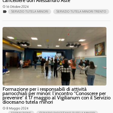
cancelliere don Alessandro Aste
16 Ottobre 2024
access_time
label
SERVIZIO TUTELA MINORI
SERVIZIO TUTELA MINORI TRENTO
Formazione per i responsabili di attività
parrocchiali per minori: l’incontro “Conoscere per
prevenire” il 17 maggio al Vigilianum con il Servizio
diocesano tutela minori
8 Maggio 2024
access_time