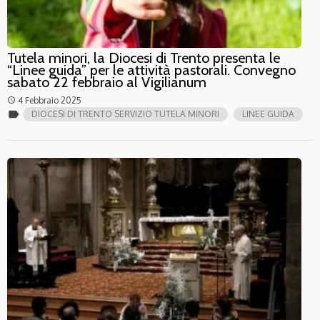
Tutela minori, la Diocesi di Trento presenta le
“Linee guida” per le attività pastorali. Convegno
sabato 22 febbraio al Vigilianum
4 Febbraio 2025
access_time
label
DIOCESI DI TRENTO SERVIZIO TUTELA MINORI
LINEE GUIDA