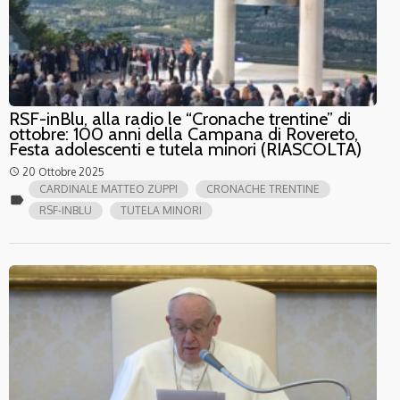
RSF-inBlu, alla radio le “Cronache trentine” di
ottobre: 100 anni della Campana di Rovereto,
Festa adolescenti e tutela minori (RIASCOLTA)
20 Ottobre 2025
access_time
CARDINALE MATTEO ZUPPI
CRONACHE TRENTINE
label
RSF-INBLU
TUTELA MINORI