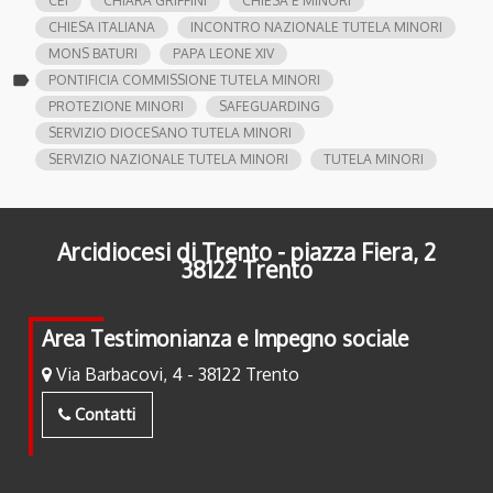
CEI
CHIARA GRIFFINI
CHIESA E MINORI
CHIESA ITALIANA
INCONTRO NAZIONALE TUTELA MINORI
MONS BATURI
PAPA LEONE XIV
label
PONTIFICIA COMMISSIONE TUTELA MINORI
PROTEZIONE MINORI
SAFEGUARDING
SERVIZIO DIOCESANO TUTELA MINORI
SERVIZIO NAZIONALE TUTELA MINORI
TUTELA MINORI
Arcidiocesi di Trento - piazza Fiera, 2
38122 Trento
Area Testimonianza e Impegno sociale
Via Barbacovi, 4 - 38122 Trento
Contatti