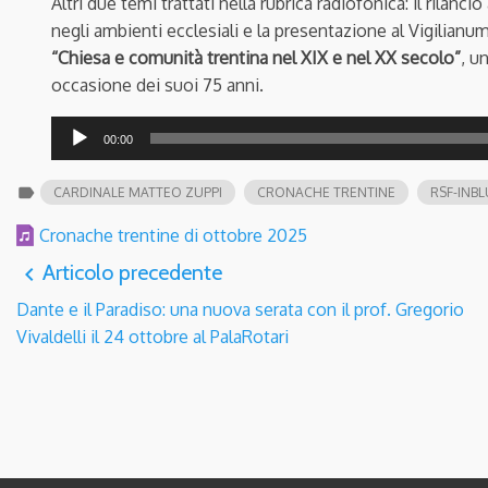
Altri due temi trattati nella rubrica radiofonica: il rilancio 
negli ambienti ecclesiali e la presentazione al Vigilianu
“Chiesa e comunità trentina nel XIX e nel XX secolo”
, u
occasione dei suoi 75 anni.
Audio
00:00
Player
label
CARDINALE MATTEO ZUPPI
CRONACHE TRENTINE
RSF-INBL
Cronache trentine di ottobre 2025
Articolo precedente
navigate_before
Dante e il Paradiso: una nuova serata con il prof. Gregorio
Vivaldelli il 24 ottobre al PalaRotari