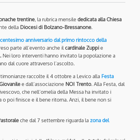
onache trentine
, la rubrica mensile
dedicata alla Chiesa
nte della
Diocesi di Bolzano-Bressanone
.
centesimo anniversario dal primo rintocco della
eso parte all’evento anche il
cardinale Zuppi
e
a.
Nei loro interventi hanno invitato la popolazione a
tano dal cuore attraverso l’ascolto.
timonianze raccolte il 4 ottobre a Levico alla
Festa
Giovanile
e dall’associazione
NOI Trento
. Alla Festa, dal
civescovo, che nell’omelia della Messa ha invitato i
o poi finisce e il bene ritorna. Anzi, il bene non si
Pastorale
che dal 7 settembre riguarda la
zona del