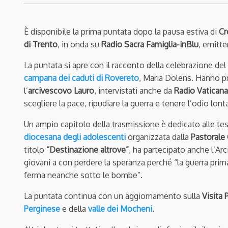
È disponibile la prima puntata dopo la pausa estiva di
Cr
di Trento
, in onda su
Radio Sacra Famiglia-inBlu
, emitte
La puntata si apre con il racconto della celebrazione del
campana dei caduti di Rovereto
, Maria Dolens. Hanno pr
l’
arcivescovo Lauro
, intervistati anche da
Radio Vatican
scegliere la pace, ripudiare la guerra e tenere l’odio lon
Un ampio capitolo della trasmissione è dedicato alle tes
diocesana degli adolescenti
organizzata dalla
Pastorale 
titolo
“Destinazione altrove”
, ha partecipato anche l’Ar
giovani a con perdere la speranza perché “la guerra prima 
ferma neanche sotto le bombe”.
La puntata continua con un aggiornamento sulla
Visita 
Perginese
e della
valle dei Mocheni
.