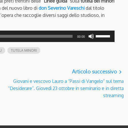
ai preti trentini delle “
Linee guida
” sulla
tutela dei minori
m del nuovo libro di
don Severino Vareschi
dal titolo
n’opera che raccoglie diversi saggi dello studioso, in
Usa
00:00
i
tasti
U
TUTELA MINORI
freccia
su/giù
per
Articolo successivo
navigate_next
aumentare
Giovani e vescovo Lauro a “Passi di Vangelo” sul tema
o
“Desiderare”. Giovedì 23 ottobre in seminario e in diretta
diminuire
streaming
il
volume.