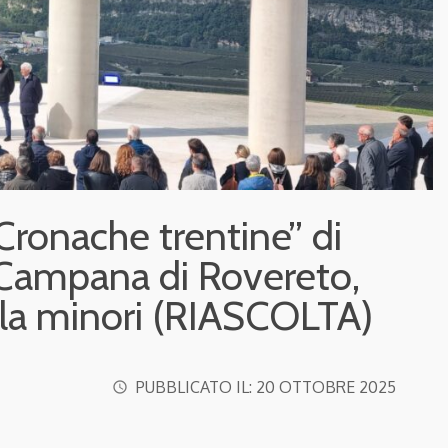
“Cronache trentine” di
 Campana di Rovereto,
ela minori (RIASCOLTA)
PUBBLICATO IL:
20 OTTOBRE 2025
access_time