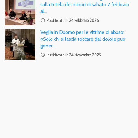
sulla tutela dei minori di sabato 7 febbraio
al…
access_time
Pubblicato il:
24 Febbraio 2026
Veglia in Duomo per le vittime di abuso:
«Solo chi si lascia toccare dal dolore può
gener…
access_time
Pubblicato il:
24 Novembre 2025