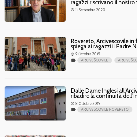
ragazzi riscrivano il nostro
11 Settembre 2020
access_time
Rovereto, Arcivescovile in 
spiega ai ragazzi il Padre 
9 Ottobre 2019
access_time
label
ARCIVESCOVILE
ARCIVESC
Dalle Dame Inglesi all’Arci
ribadire la continuità del
8 Ottobre 2019
access_time
label
ARCIVESCOVILE ROVERETO