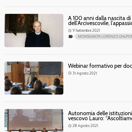
A 100 anni dalla nascita d
dell’Arcivescovile, l’appas
9 Settembre 2021
access_time
label
MONSIGNOR LORENZO DALPO
Webinar formativo per docen
31 Agosto 2021
access_time
Autonomia delle istituzioni
vescovo Lauro: “Ascoltiamo
28 Agosto 2021
access_time