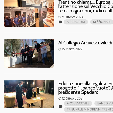
Trentino chiama… Europa. A
l’attenzione sul Vecchio Con
temi: migrazioni, radici cult
9 Ottobre 2024
access_time
label
MIGRAZIONI
MISSIONARI
Al Collegio Arcivescovile d
15 Marzo 2022
access_time
Educazione alla legalità, S
progetto “Il banco vuoto”. A
presidente Spadaro
12 Ottobre 2021
access_time
ARCIVESCOVILE
BANCO V
label
TRIBUNALE MINORENNI TRENT