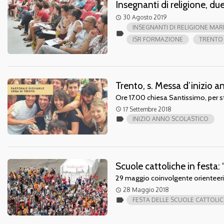
Insegnanti di religione, due
30 Agosto 2019
access_time
INSEGNANTI DI RELIGIONE MAR
label
ISR FORMAZIONE
TRENTO 
Trento, s. Messa d’inizio 
Ore 17.00 chiesa Santissimo, per st
17 Settembre 2018
access_time
label
INIZIO ANNO SCOLASTICO
Scuole cattoliche in festa: “
29 maggio coinvolgente orienteerin
28 Maggio 2018
access_time
label
FESTA DELLE SCUOLE CATTOLI