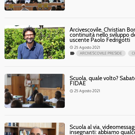
Arcivescovile, Christian Bo
continuità nello sviluppo de
uscente Paolo Fedrigotti
25 Agosto 2021
access_time
label
ARCIVESCOVILE PRESIDE
C
Scuola, quale volto? Saba
FIDAE
25 Agosto 2021
access_time
Scuola al via, videomessag
insegnanti: abbiamo qualco