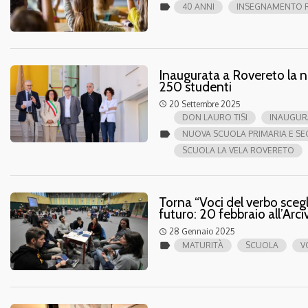
label
40 ANNI
INSEGNAMENTO R
Inaugurata a Rovereto la n
250 studenti
20 Settembre 2025
access_time
DON LAURO TISI
INAUGUR
label
NUOVA SCUOLA PRIMARIA E S
SCUOLA LA VELA ROVERETO
Torna “Voci del verbo scegli
futuro: 20 febbraio all’Arciv
28 Gennaio 2025
access_time
label
MATURITÀ
SCUOLA
V