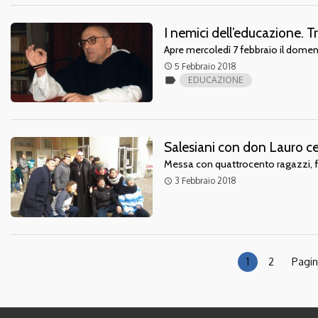
I nemici dell’educazione. Tr
Apre mercoledì 7 febbraio il dom
5 Febbraio 2018
access_time
label
EDUCAZIONE
Salesiani con don Lauro c
Messa con quattrocento ragazzi, fa
3 Febbraio 2018
access_time
1
2
Pagin