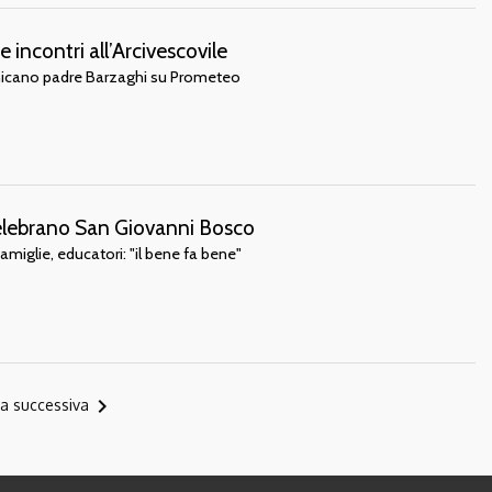
e incontri all’Arcivescovile
enicano padre Barzaghi su Prometeo
elebrano San Giovanni Bosco
miglie, educatori: "il bene fa bene"
navigate_next
a successiva