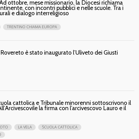
d ottobre, mese missionario, la Diocesi richiama
tinente, con incontri pubblici e nelle scuole. Tra i
urali e dialogo interreligioso
TRENTINO CHIAMA EUROPA
i Rovereto è stato inaugurato l’Uliveto dei Giusti
cuola cattolica e Tribunale minorenni sottoscrivono il
ll’Arcivescovile la firma con l’arcivescovo Lauro e il
UOTO
LA VELA
SCUOLA CATTOLICA
O