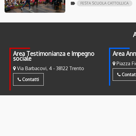
label
FESTA SCUOLA CATTOLLICA
A
Area Testimonianza e Impegno
Area Ann
sociale
Piazza Fi
Via Barbacovi, 4 - 38122 Trento
Contat
Contatti