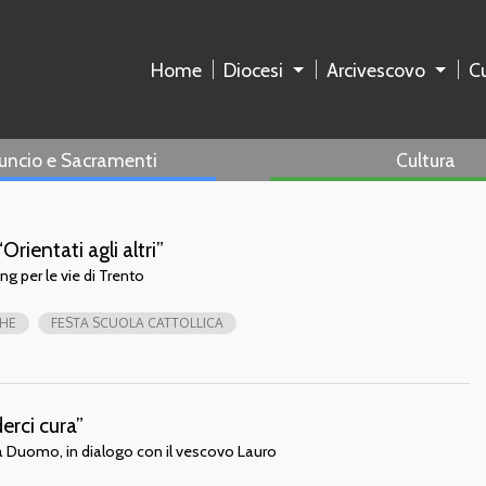
Home
Diocesi
Arcivescovo
Cu
uncio e Sacramenti
Cultura
Orientati agli altri”
g per le vie di Trento
CHE
FESTA SCUOLA CATTOLLICA
erci cura”
za Duomo, in dialogo con il vescovo Lauro