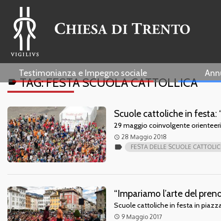
Testimonianza e Impegno sociale
Ann
TAG:
FESTA SCUOLA CATTOLLICA
label
Scuole cattoliche in festa: “
29 maggio coinvolgente orienteerin
28 Maggio 2018
access_time
label
FESTA DELLE SCUOLE CATTOLI
“Impariamo l’arte del prend
Scuole cattoliche in festa in piaz
9 Maggio 2017
access_time