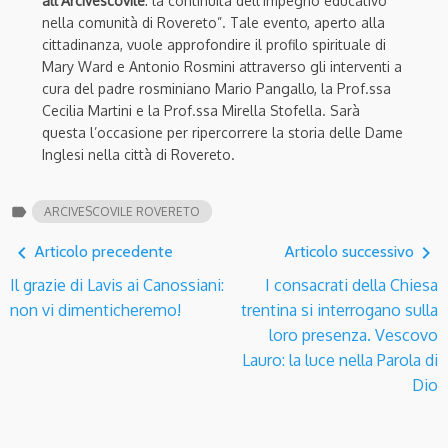
all’Arcivescovile
: la continuità dell’impegno educativo
nella comunità di Rovereto”. Tale evento, aperto alla
cittadinanza, vuole approfondire il profilo spirituale di
Mary Ward e Antonio Rosmini attraverso gli interventi a
cura del padre rosminiano Mario Pangallo, la Prof.ssa
Cecilia Martini e la Prof.ssa Mirella Stofella. Sarà
questa l’occasione per ripercorrere la storia delle Dame
Inglesi nella città di Rovereto.
label
ARCIVESCOVILE ROVERETO
navigate_before
navigate_next
Articolo precedente
Articolo successivo
Il grazie di Lavis ai Canossiani:
I consacrati della Chiesa
non vi dimenticheremo!
trentina si interrogano sulla
loro presenza. Vescovo
Lauro: la luce nella Parola di
Dio