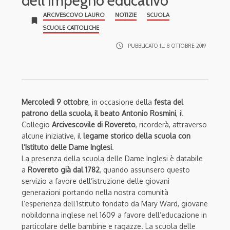
dell’impegno educativo
ARCIVESCOVO LAURO
NOTIZIE
SCUOLA
bookmark
SCUOLE CATTOLICHE
access_time
PUBBLICATO IL:
8 OTTOBRE 2019
Mercoledì 9 ottobre
, in occasione della
festa del
patrono della scuola, il beato Antonio Rosmini
, il
Collegio
Arcivescovile di Rovereto
, ricorderà, attraverso
alcune iniziative, il
legame storico della scuola con
l’Istituto delle Dame Inglesi
.
La presenza della scuola delle Dame Inglesi è databile
a
Rovereto già dal 1782
, quando assunsero questo
servizio a favore dell’istruzione delle giovani
generazioni portando nella nostra comunità
l’esperienza dell’Istituto fondato da Mary Ward, giovane
nobildonna inglese nel 1609 a favore dell’educazione in
particolare delle bambine e ragazze. La scuola delle