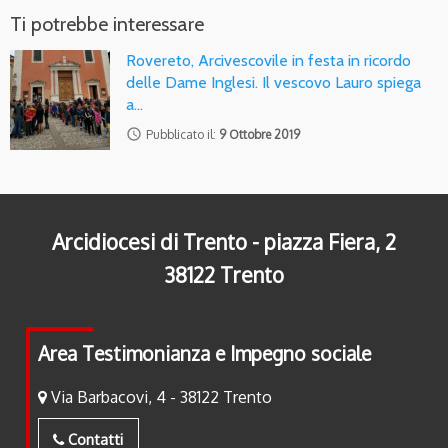
Ti potrebbe interessare
Rovereto, Arcivescovile in festa in ricordo
delle Dame Inglesi. Il vescovo Lauro spiega
a…
access_time
Pubblicato il:
9 Ottobre 2019
Arcidiocesi di Trento - piazza Fiera, 2
38122 Trento
Area Testimonianza e Impegno sociale
Via Barbacovi, 4 - 38122 Trento
Contatti