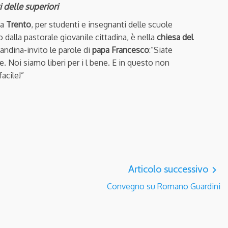
 delle superiori
a
Trento
, per studenti e insegnanti delle scuole
alla pastorale giovanile cittadina, è nella
chiesa del
candina-invito le parole di
papa Francesco
:”Siate
e. Noi siamo liberi per i l bene. E in questo non
acile!”
Articolo successivo
navigate_next
Convegno su Romano Guardini