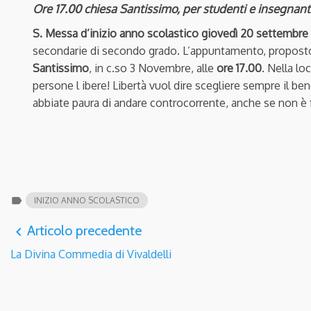
Ore 17.00 chiesa Santissimo, per studenti e insegnanti
S. Messa d’inizio anno scolastico
giovedì 20 settembre
secondarie di secondo grado. L’appuntamento, proposto d
Santissimo
, in c.so 3 Novembre, alle
ore 17.00
. Nella lo
persone l ibere! Libertà vuol dire scegliere sempre il ben
abbiate paura di andare controcorrente, anche se non è f
label
INIZIO ANNO SCOLASTICO
Articolo precedente
navigate_before
La Divina Commedia di Vivaldelli