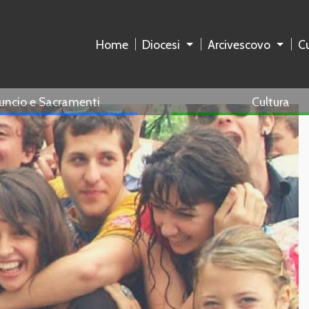
Home
Diocesi
Arcivescovo
Cu
uncio e Sacramenti
Cultura