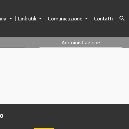
search
ria
Link utili
Comunicazione
Contatti
Amministrazione
to