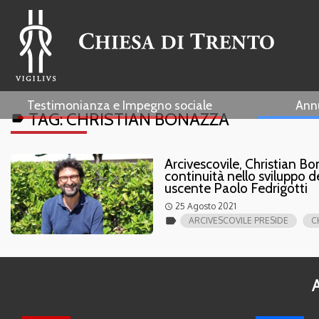
Testimonianza e Impegno sociale
Ann
TAG:
CHRISTIAN BONAZZA
label
Arcivescovile, Christian Bo
continuità nello sviluppo de
uscente Paolo Fedrigotti
25 Agosto 2021
access_time
label
ARCIVESCOVILE PRESIDE
C
A