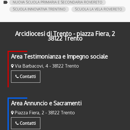
label
NUOVA SCUOLA PRIMARIA E SECONDARIA ROVERETO
SCUOLA INNOVATIVA TRENTINO
SCUOLA LA VELA ROVERETO
Arcidiocesi di Trento - piazza Fiera, 2
38122 Trento
Area Testimonianza e Impegno sociale
Via Barbacovi, 4 - 38122 Trento
Contatti
Area Annuncio e Sacramenti
Piazza Fiera, 2 - 38122 Trento
Contatti