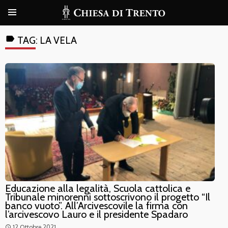
label
TAG:
LA VELA
Educazione alla legalità, Scuola cattolica e
Tribunale minorenni sottoscrivono il progetto “Il
banco vuoto”. All’Arcivescovile la firma con
l’arcivescovo Lauro e il presidente Spadaro
12 Ottobre 2021
access_time