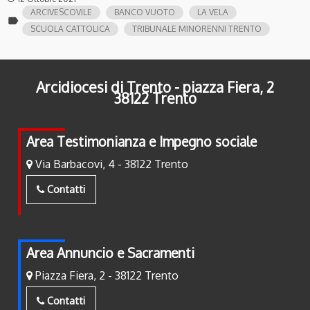
ARCIVESCOVILE
BANCO VUOTO
LA VELA
label
SCUOLA CATTOLICA
TRIBUNALE MINORENNI TRENTO
Arcidiocesi di Trento - piazza Fiera, 2
38122 Trento
Area Testimonianza e Impegno sociale
Via Barbacovi, 4 - 38122 Trento
Contatti
Area Annuncio e Sacramenti
Piazza Fiera, 2 - 38122 Trento
Contatti