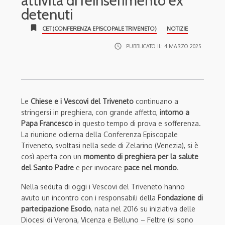
attività di reinserimento ex
detenuti
bookmark
CET (CONFERENZA EPISCOPALE TRIVENETO)
NOTIZIE
access_time
PUBBLICATO IL:
4 MARZO 2025
Le
Chiese e i Vescovi del Triveneto
continuano a
stringersi in preghiera, con grande affetto,
intorno a
Papa Francesco
in questo tempo di prova e sofferenza.
La riunione odierna della Conferenza Episcopale
Triveneto, svoltasi nella sede di Zelarino (Venezia), si è
così aperta con un
momento di preghiera per la salute
del Santo Padre
e per invocare
pace nel mondo
.
Nella seduta di oggi i Vescovi del Triveneto hanno
avuto un incontro con i responsabili della
Fondazione di
partecipazione Esodo
, nata nel 2016 su iniziativa delle
Diocesi di Verona, Vicenza e Belluno – Feltre (si sono