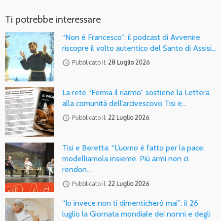
Ti potrebbe interessare
“Non è Francesco”: il podcast di Avvenire
riscopre il volto autentico del Santo di Assisi…
access_time
Pubblicato il:
28 Luglio 2026
La rete “Ferma il riarmo” sostiene la Lettera
alla comunità dell’arcivescovo Tisi e…
access_time
Pubblicato il:
22 Luglio 2026
Tisi e Beretta: “L’uomo è fatto per la pace:
modelliamola insieme. Più armi non ci
rendon…
access_time
Pubblicato il:
22 Luglio 2026
“Io invece non ti dimenticherò mai”: il 26
luglio la Giornata mondiale dei nonni e degli