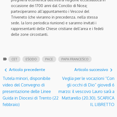
occasione dei 1700 anni dal Concilio di Nicea;
parteciperanno all’appuntamento i Vescovi del
Triveneto (che vivranno in precedenza. nella stessa
sede. la loro periodica riunione) e saranno invitati i
rappresentanti delle Chiese cristiane dell’area e i fedeli
delle zone circostanti.
label
CET
ESODO
PACE
PAPA FRANCESCO
navigate_before
navigate_next
Articolo precedente
Articolo successivo
Tutela minori, disponibile
Veglia per le vocazioni “Con
video del Convegno di
gli occhi di Dio” giovedì 6
presentazione delle Linee
marzo: il vescovo Lauro sarà a
Guida in Diocesi di Trento (22
Mattarello (20.30). SCARICA
febbraio)
IL LIBRETTO