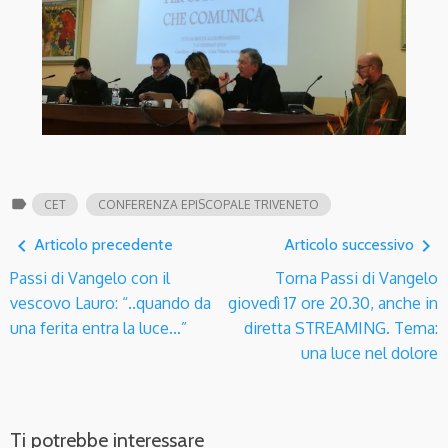
label
CET
CONFERENZA EPISCOPALE TRIVENETO
navigate_before
navigate_next
Articolo precedente
Articolo successivo
Passi di Vangelo con il
Torna Passi di Vangelo
vescovo Lauro: “..quando da
giovedì 17 ore 20.30, anche in
una ferita entra la luce…”
diretta STREAMING. Tema:
una luce nel dolore
Ti potrebbe interessare