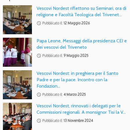
Vescovi Nordest riflettono su Seminari, ora di
religione e Facoltà Teologica del Trivenet…
access_time
Pubblicato il:
12 Maggio 2026
Papa Leone, Messaggi della presidenza CEI e
dei vescovi del Triveneto
access_time
Pubblicato il:
9 Maggio 2025
Vescovi Nordest: in preghiera per il Santo
Padre e per la pace. Incontro con la
Fondazion…
access_time
Pubblicato il:
4 Marzo 2025
Vescovi Nordest, rinnovati i delegati per le
Commissioni regionali. A monsignor Tisi la V…
access_time
Pubblicato il:
13 Novembre 2024