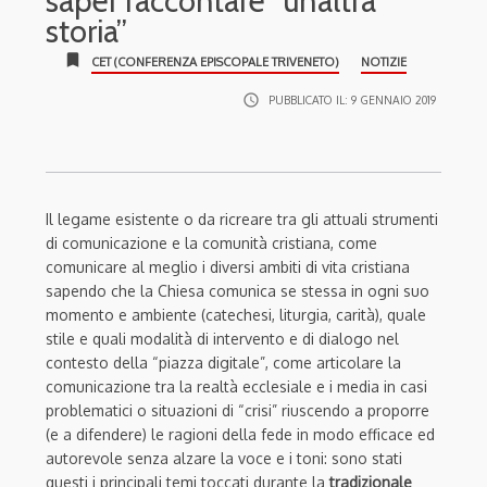
saper raccontare “un’altra
storia”
bookmark
CET (CONFERENZA EPISCOPALE TRIVENETO)
NOTIZIE
access_time
PUBBLICATO IL:
9 GENNAIO 2019
Il legame esistente o da ricreare tra gli attuali strumenti
di comunicazione e la comunità cristiana, come
comunicare al meglio i diversi ambiti di vita cristiana
sapendo che la Chiesa comunica se stessa in ogni suo
momento e ambiente (catechesi, liturgia, carità), quale
stile e quali modalità di intervento e di dialogo nel
contesto della “piazza digitale”, come articolare la
comunicazione tra la realtà ecclesiale e i media in casi
problematici o situazioni di “crisi” riuscendo a proporre
(e a difendere) le ragioni della fede in modo efficace ed
autorevole senza alzare la voce e i toni: sono stati
questi i principali temi toccati durante la
tradizionale