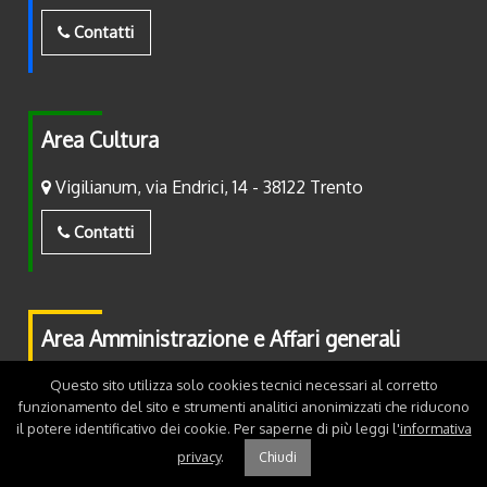
Contatti
Area Cultura
Vigilianum, via Endrici, 14 - 38122 Trento
Contatti
Area Amministrazione e Affari generali
Piazza Fiera, 2 - 38122 Trento
Questo sito utilizza solo cookies tecnici necessari al corretto
funzionamento del sito e strumenti analitici anonimizzati che riducono
il potere identificativo dei cookie. Per saperne di più leggi l'
informativa
Contatti
privacy
.
Chiudi