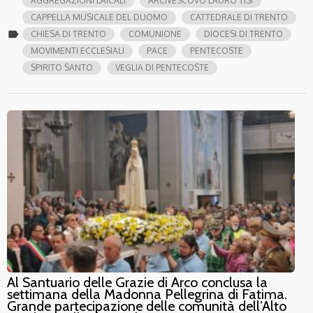
AGGREGAZIONI LAICALI
ARCIVESCOVO LAURO TISI
CAPPELLA MUSICALE DEL DUOMO
CATTEDRALE DI TRENTO
label
CHIESA DI TRENTO
COMUNIONE
DIOCESI DI TRENTO
MOVIMENTI ECCLESIALI
PACE
PENTECOSTE
SPIRITO SANTO
VEGLIA DI PENTECOSTE
Al Santuario delle Grazie di Arco conclusa la
settimana della Madonna Pellegrina di Fatima.
Grande partecipazione delle comunità dell’Alto