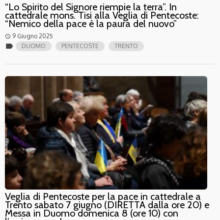
“Lo Spirito del Signore riempie la terra”. In
cattedrale mons. Tisi alla Veglia di Pentecoste:
“Nemico della pace è la paura del nuovo”
9 Giugno 2025
access_time
label
DUOMO
PENTECOSTE
TRENTO
Veglia di Pentecoste per la pace in cattedrale a
Trento sabato 7 giugno (DIRETTA dalla ore 20) e
Messa in Duomo domenica 8 (ore 10) con