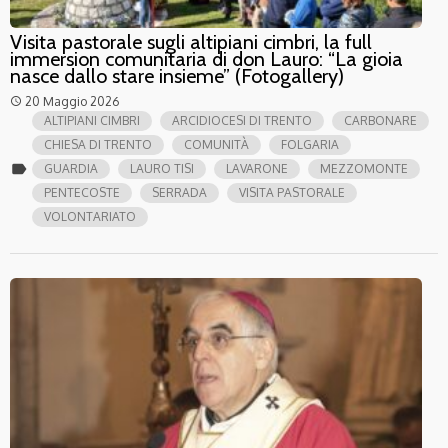
Visita pastorale sugli altipiani cimbri, la full
immersion comunitaria di don Lauro: “La gioia
nasce dallo stare insieme” (Fotogallery)
20 Maggio 2026
access_time
ALTIPIANI CIMBRI
ARCIDIOCESI DI TRENTO
CARBONARE
CHIESA DI TRENTO
COMUNITÀ
FOLGARIA
label
GUARDIA
LAURO TISI
LAVARONE
MEZZOMONTE
PENTECOSTE
SERRADA
VISITA PASTORALE
VOLONTARIATO