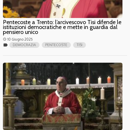
Pentecoste a Trento: l’arcivescovo Tisi difende le
istituzioni democratiche e mette in guardia dal
pensiero unico
10 Giugno 2025
access_time
label
DEMOCRAZIA
PENTECOSTE
TISI