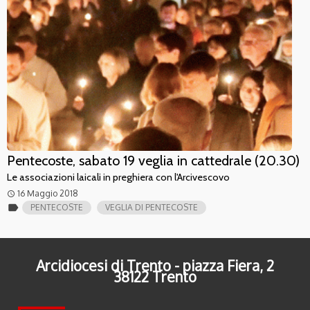
Pentecoste, sabato 19 veglia in cattedrale (20.30)
Le associazioni laicali in preghiera con l'Arcivescovo
16 Maggio 2018
access_time
label
PENTECOSTE
VEGLIA DI PENTECOSTE
Arcidiocesi di Trento - piazza Fiera, 2
38122 Trento