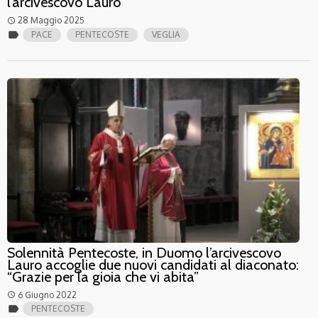
l’arcivescovo Lauro
28 Maggio 2025
access_time
label
PACE
PENTECOSTE
VEGLIA
Solennità Pentecoste, in Duomo l’arcivescovo
Lauro accoglie due nuovi candidati al diaconato:
“Grazie per la gioia che vi abita”
6 Giugno 2022
access_time
label
PENTECOSTE