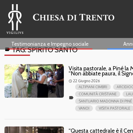
Testimonianza e Impegno sociale
Ann
TAG:
SPIRITO SANTO
label
Visita pastorale, a Piné la
“Non abbiate paura, il Sign
22 Giugno 2026
access_time
ALTIPIANI CIMBRI
ARCIDIOC
COMUNITÀ CRISTIANE
LAU
label
SANTUARIO MADONNA DI PINÉ
VANOI
VISITA PASTORALE
“Questa cattedrale è il Cen