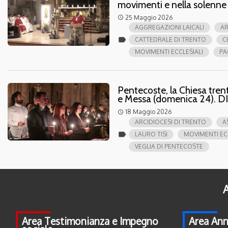
movimenti e nella solenn
25 Maggio 2026
access_time
AGGREGAZIONI LAICALI
AR
label
CATTEDRALE DI TRENTO
C
MOVIMENTI ECCLESIALI
PA
Pentecoste, la Chiesa trent
e Messa (domenica 24). 
18 Maggio 2026
access_time
ARCIDIOCESI DI TRENTO
A
label
LAURO TISI
MOVIMENTI EC
VEGLIA DI PENTECOSTE
A
Area Testimonianza e Impegno
Area Ann