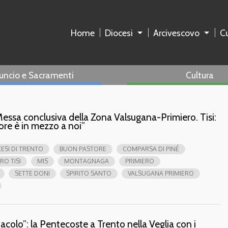
Home
Diocesi
Arcivescovo
Cu
uncio e Sacramenti
Cultura
 Messa conclusiva della Zona Valsugana-Primiero. Tisi:
ore è in mezzo a noi”
ESI DI TRENTO
BUON PASTORE
COMPARSA DI PINÉ
RO TISI
MIS
MONTAGNAGA
PRIMIERO
SETTE DONI
SPIRITO SANTO
VALSUGANA PRIMIERO
acolo”: la Pentecoste a Trento nella Veglia con i