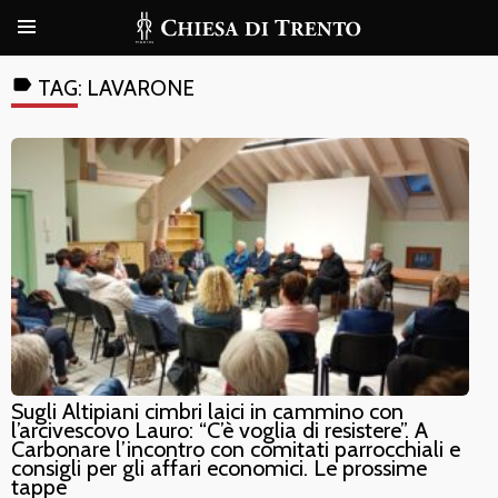
label
TAG:
LAVARONE
Sugli Altipiani cimbri laici in cammino con
l’arcivescovo Lauro: “C’è voglia di resistere”. A
Carbonare l’incontro con comitati parrocchiali e
consigli per gli affari economici. Le prossime
tappe