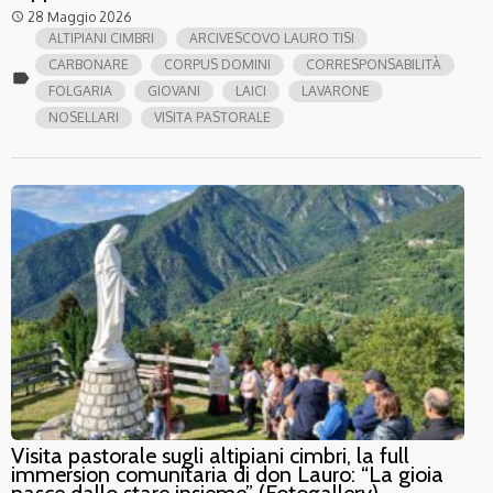
28 Maggio 2026
access_time
ALTIPIANI CIMBRI
ARCIVESCOVO LAURO TISI
CARBONARE
CORPUS DOMINI
CORRESPONSABILITÀ
label
FOLGARIA
GIOVANI
LAICI
LAVARONE
NOSELLARI
VISITA PASTORALE
Visita pastorale sugli altipiani cimbri, la full
immersion comunitaria di don Lauro: “La gioia