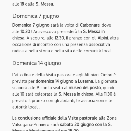
alle
18
dalla
S. Messa
.
Domenica 7 giugno
Domenica 7 giugno
sarà la volta di
Carbonare
, dove
alle
10.30
l’Arcivescovo presiederà la
S. Messa in
chiesa
. A seguire, alle
12.30
, il pranzo con gli
Alpini
, altra
occasione di incontro con una presenza associativa
radicata nella storia e nella vita delle comunità locali.
Domenica 14 giugno
L’atto finale della Visita pastorale agli Altipiani Cimbri è
prevista per
domenica 14 giugno
a
Luserna
. La giornata
si aprirà alle
9
con la visita al
museo del posto
, quindi
alle
10
sarà celebrata la
S. Messa in chiesa
. Alle
11.30
è
previsto il pranzo con gli abitanti, le associazioni e le
autorità locali.
La
conclusione ufficiale
della
Visita pastorale
alla Zona
Valsugana-Primiero sarà
sabato 20 giugno con la S.
Messa a Montagnaga ad ore 15.00.