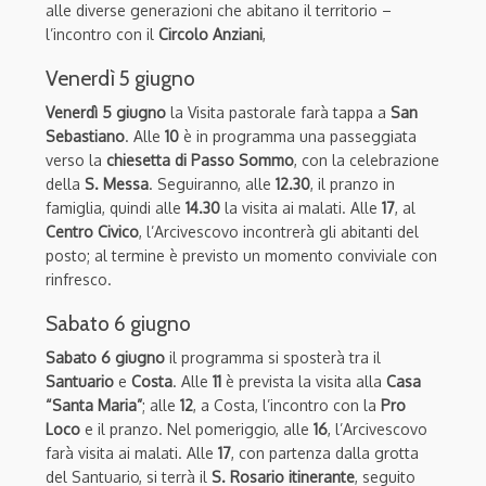
alle diverse generazioni che abitano il territorio –
l’incontro con il
Circolo Anziani
,
Venerdì 5 giugno
Venerdì 5 giugno
la Visita pastorale farà tappa a
San
Sebastiano
. Alle
10
è in programma una passeggiata
verso la
chiesetta di Passo Sommo
, con la celebrazione
della
S. Messa
. Seguiranno, alle
12.30
, il pranzo in
famiglia, quindi alle
14.30
la visita ai malati. Alle
17
, al
Centro Civico
, l’Arcivescovo incontrerà gli abitanti del
posto; al termine è previsto un momento conviviale con
rinfresco.
Sabato 6 giugno
Sabato 6 giugno
il programma si sposterà tra il
Santuario
e
Costa
. Alle
11
è prevista la visita alla
Casa
“Santa Maria”
; alle
12
, a Costa, l’incontro con la
Pro
Loco
e il pranzo. Nel pomeriggio, alle
16
, l’Arcivescovo
farà visita ai malati. Alle
17
, con partenza dalla grotta
del Santuario, si terrà il
S. Rosario itinerante
, seguito