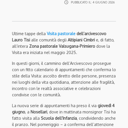
access_time
PUBBLICATO IL:
4 GIUGNO 2026
Ultime tappe della
Visita pastorale
dell’arcivescovo
Lauro Tisi
alle comunità degli
Altipiani Cimbri
e, di fatto,
all’intera
Zona pastorale Valsugana-Primiero
dove la
Visita era iniziata nel maggio 2025.
In questi giorni, il cammino dell’Arcivescovo prosegue
con un fitto calendario di appuntamenti che conferma lo
stile della Visita: ascolto diretto delle persone, presenza
nei luoghi della vita quotidiana, attenzione alle fragilità,
incontro con le realtà associative e celebrazioni
condivise con le comunità.
La nuova serie di appuntamenti ha preso il via
giovedì 4
giugno
, a
Nosellari
, dove in mattinata monsignor Tisi ha
fatto visita alla
Scuola dell’Infanzia
, condividendo anche
il pranzo. Nel pomeriggio – a conferma dell’attenzione