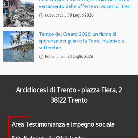
versamento delle offerte in Diocesi di Tren…
access_time
Pubblicato il:
30 Luglio 2026
Tempo del Creato 2026: un fiume di
speranza per guarire la Terra. Iniziative a
settembre …
access_time
Pubblicato il:
23 Luglio 2026
Arcidiocesi di Trento - piazza Fiera, 2
38122 Trento
Area Testimonianza e Impegno sociale
Via Barbacovi, 4 - 38122 Trento