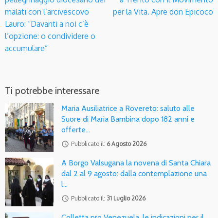
malati con l’arcivescovo
per la Vita. Apre don Epicoco
Lauro: “Davanti a noi c’è
l’opzione: o condividere o
accumulare”
Ti potrebbe interessare
Maria Ausiliatrice a Rovereto: saluto alle
Suore di Maria Bambina dopo 182 anni e
offerte…
access_time
Pubblicato il:
6 Agosto 2026
A Borgo Valsugana la novena di Santa Chiara
dal 2 al 9 agosto: dalla contemplazione una
l…
access_time
Pubblicato il:
31 Luglio 2026
Colletta pro Venezuela, le indicazioni per il