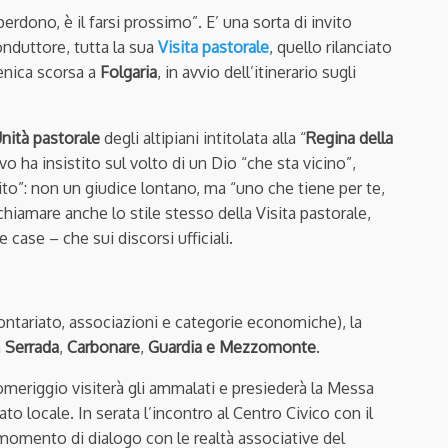
 perdono, è il farsi prossimo”. E’ una sorta di invito
duttore, tutta la sua
Visita pastorale
, quello rilanciato
enica scorsa a
Folgaria
, in avvio dell’itinerario sugli
nità pastorale
degli altipiani intitolata alla “
Regina della
ovo ha insistito sul volto di un Dio “che sta vicino”,
ito”: non un giudice lontano, ma “uno che tiene per te,
chiamare anche lo stile stesso della Visita pastorale,
e case – che sui discorsi ufficiali.
olontariato, associazioni e categorie economiche), la
a
Serrada
,
Carbonare
,
Guardia e Mezzomonte
.
omeriggio visiterà gli ammalati e presiederà la Messa
to locale. In serata l’incontro al Centro Civico con il
o momento di dialogo con le realtà associative del