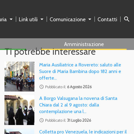
search
ria
Link utili
Comunicazione
Contatti
Amministrazione
Ti potrebbe interessare
Maria Ausiliatrice a Rovereto: saluto alle
Suore di Maria Bambina dopo 182 anni e
offerte…
access_time
Pubblicato il:
6 Agosto 2026
A Borgo Valsugana la novena di Santa
Chiara dal 2 al 9 agosto: dalla
contemplazione una l…
access_time
Pubblicato il:
31 Luglio 2026
Colletta pro Venezuela, le indicazioni per il