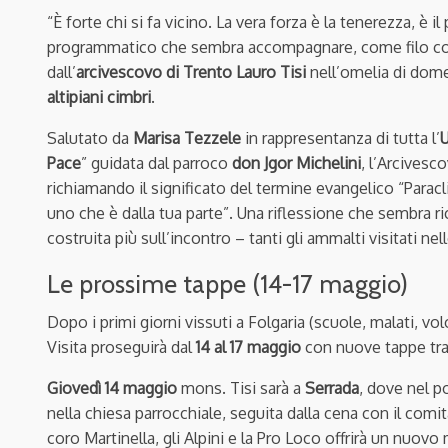
“È forte chi si fa vicino. La vera forza è la tenerezza, è il
programmatico che sembra accompagnare, come filo con
dall’
arcivescovo di Trento Lauro Tisi
nell’omelia di dom
altipiani cimbri
.
Salutato da
Marisa Tezzele
in rappresentanza di tutta l’
U
Pace
” guidata dal parroco
don Jgor Michelini
, l’Arcivesc
richiamando il significato del termine evangelico “Paracl
uno che è dalla tua parte”. Una riflessione che sembra ri
costruita più sull’incontro – tanti gli ammalti visitati nell
Le prossime tappe (14-17 maggio)
Dopo i primi giorni vissuti a Folgaria (scuole, malati, v
Visita proseguirà dal
14 al 17 maggio
con nuove tappe tr
Giovedì 14 maggio
mons. Tisi sarà a
Serrada
, dove nel p
nella chiesa parrocchiale, seguita dalla cena con il comita
coro Martinella, gli Alpini e la Pro Loco offrirà un nuov