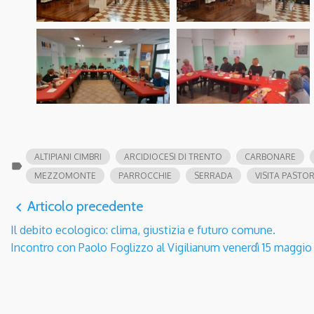
ALTIPIANI CIMBRI
ARCIDIOCESI DI TRENTO
CARBONARE
label
MEZZOMONTE
PARROCCHIE
SERRADA
VISITA PASTO
Articolo precedente
navigate_before
Il debito ecologico: clima, giustizia e futuro comune.
Incontro con Paolo Foglizzo al Vigilianum venerdì 15 maggio