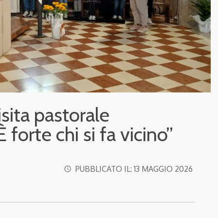
isita pastorale
 forte chi si fa vicino”
PUBBLICATO IL:
13 MAGGIO 2026
access_time