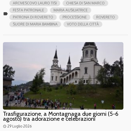
ARCIVESCOVO LAURO TISI
CHIESA DI SAN MARCO
FESTA PATRONALE
MARIA AUSILIATRICE
label
PATRONA DI ROVERETO
PROCESSIONE
ROVERETO
SUORE DI MARIA BAMBINA
VOTO DELLA CITTÀ
Trasfigurazione, a Montagnaga due giorni (5-6
agosto) tra adorazione e celebrazioni
29 Luglio 2026
access_time