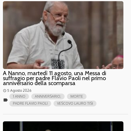
A Nanno, martedì 11 agosto, una Messa di
suffragio per padre Flavio Paoli nel primo
anniversario della scomparsa
5 Agosto 2026
access_time
1 ANNO
ANNIVERSARIO;
MORTE
label
PADRE FLAVIO PAOLI
VESCOVO LAURO TISI