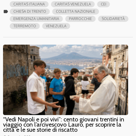
CARITAS ITALIANA
CARITAS VENEZUELA
CEI
label
CHIESA DI TRENTO
COLLETTA NAZIONALE
EMERGENZA UMANITARIA
PARROCCHIE
SOLIDARIETÀ
TERREMOTO
VENEZUELA
“Vedi Napoli e poi vivi”: cento giovani trentini in
viaggio con l’arcivescovo Lauro, per scoprire la
città e le sue storie di riscatto