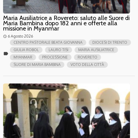
Maria Ausiliatrice a Rovereto: saluto alle Suore di
Maria Bambina dopo 182 anni e offerte alla
missione in Myanmar
6 Agosto 2026
access_time
CENTRO PASTORALE BEATA GIOVANNA
DIOCESI DI TRENTO
GIULIA ROBOL
LAURO TISI
MARIA AUSILIATRICE
label
MYANMAR
PROCESSIONE
ROVERETO
SUORE DI MARIA BAMBINA
VOTO DELLA CITTÀ