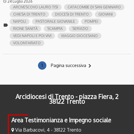
24 Luglio 2026
access_time
ARCIVESCOVO LAURO TISI
CATACOMBE DI SAN GENNARO
CHIESA DI TRENTO
DIOCESI DI TRENTO
GIOVANI
NAPOLI
PASTORALE GIOVANILE
POMPEI
label
RIONE SANITÀ
SCAMPIA
SERVIZIO
VEDI NAPOLI E POI VIVI
VIAGGIO DIOCESANO
VOLONTARIATO
navigate_next
1
Pagina successiva
Arcidiocesi di Trento - piazza Fiera, 2
38122 Trento
Area Testimonianza e Impegno sociale
Via Barbacovi, 4 - 38122 Trento