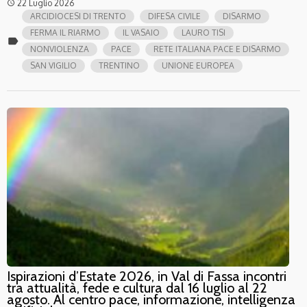
22 Luglio 2026
access_time
ARCIDIOCESI DI TRENTO
DIFESA CIVILE
DISARMO
FERMA IL RIARMO
IL VASAIO
LAURO TISI
label
NONVIOLENZA
PACE
RETE ITALIANA PACE E DISARMO
SAN VIGILIO
TRENTINO
UNIONE EUROPEA
Ispirazioni d’Estate 2026, in Val di Fassa incontri
tra attualità, fede e cultura dal 16 luglio al 22
agosto. Al centro pace, informazione, intelligenza