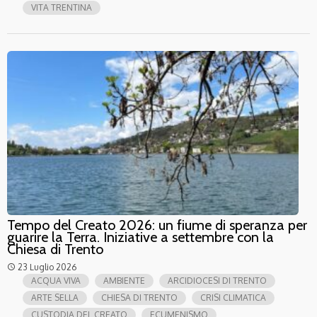
VITA TRENTINA
Tempo del Creato 2026: un fiume di speranza per
guarire la Terra. Iniziative a settembre con la
Chiesa di Trento
23 Luglio 2026
access_time
ACQUA VIVA
AMBIENTE
ARCIDIOCESI DI TRENTO
ARTE SELLA
CHIESA DI TRENTO
CRISI CLIMATICA
CUSTODIA DEL CREATO
ECUMENISMO