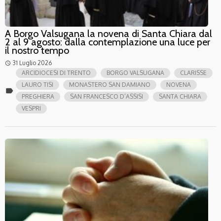
A Borgo Valsugana la novena di Santa Chiara dal
2 al 9 agosto: dalla contemplazione una luce per
il nostro tempo
31 Luglio 2026
access_time
ARCIDIOCESI DI TRENTO
BORGO VALSUGANA
CLARISSE
LAURO TISI
MONASTERO SAN DAMIANO
NOVENA
label
PREGHIERA
SAN FRANCESCO D’ASSISI
SANTA CHIARA
VESPRI