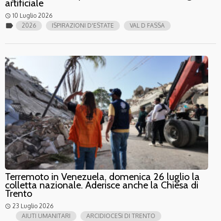
artificiale
10 Luglio 2026
access_time
label
2026
ISPIRAZIONI D'ESTATE
VAL D FASSA
Terremoto in Venezuela, domenica 26 luglio la
colletta nazionale. Aderisce anche la Chiesa di
Trento
23 Luglio 2026
access_time
AIUTI UMANITARI
ARCIDIOCESI DI TRENTO