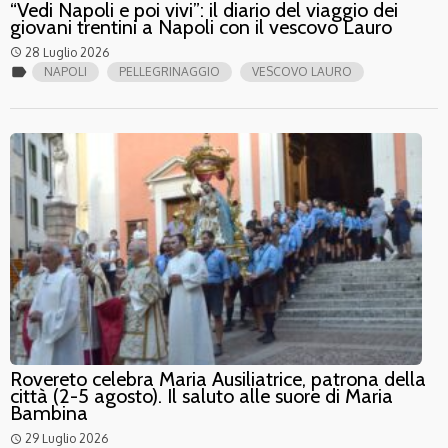
“Vedi Napoli e poi vivi”: il diario del viaggio dei
giovani trentini a Napoli con il vescovo Lauro
28 Luglio 2026
access_time
label
NAPOLI
PELLEGRINAGGIO
VESCOVO LAURO
Rovereto celebra Maria Ausiliatrice, patrona della
città (2-5 agosto). Il saluto alle suore di Maria
Bambina
29 Luglio 2026
access_time