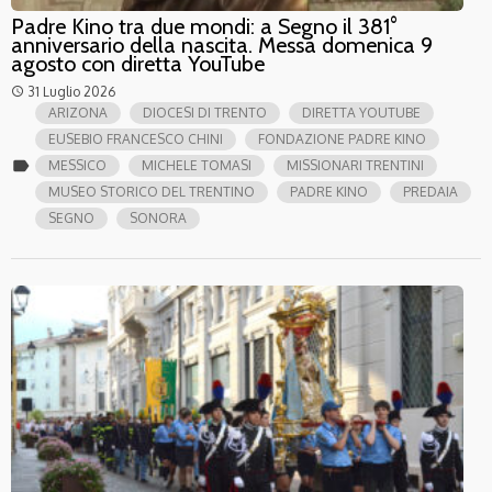
Padre Kino tra due mondi: a Segno il 381°
anniversario della nascita. Messa domenica 9
agosto con diretta YouTube
31 Luglio 2026
access_time
ARIZONA
DIOCESI DI TRENTO
DIRETTA YOUTUBE
EUSEBIO FRANCESCO CHINI
FONDAZIONE PADRE KINO
label
MESSICO
MICHELE TOMASI
MISSIONARI TRENTINI
MUSEO STORICO DEL TRENTINO
PADRE KINO
PREDAIA
SEGNO
SONORA