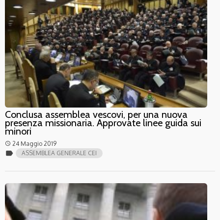
Conclusa assemblea vescovi, per una nuova
presenza missionaria. Approvate linee guida sui
minori
24 Maggio 2019
access_time
label
ASSEMBLEA GENERALE CEI