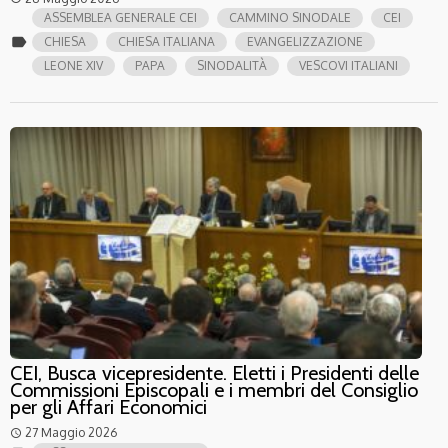
ASSEMBLEA GENERALE CEI
CAMMINO SINODALE
CEI
label
CHIESA
CHIESA ITALIANA
EVANGELIZZAZIONE
LEONE XIV
PAPA
SINODALITÀ
VESCOVI ITALIANI
CEI, Busca vicepresidente. Eletti i Presidenti delle
Commissioni Episcopali e i membri del Consiglio
per gli Affari Economici
27 Maggio 2026
access_time