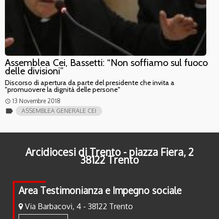
Assemblea Cei, Bassetti: “Non soffiamo sul fuoco
delle divisioni”
Discorso di apertura da parte del presidente che invita a
"promuovere la dignità delle persone"
13 Novembre 2018
access_time
label
ASSEMBLEA GENERALE CEI
Arcidiocesi di Trento - piazza Fiera, 2
38122 Trento
Area Testimonianza e Impegno sociale
Via Barbacovi, 4 - 38122 Trento