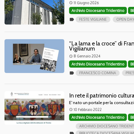
11 Giugno 2026
access_time
Archivio Diocesano Tridentino
B
label
FESTE VIGILIANE
OPEN DA
“La lama e la croce” di Fr
Vigilianum
8 Gennaio 2024
access_time
Archivio Diocesano Tridentino
B
label
FRANCESCO COMINA
PRE
In rete il patrimonio cultur
E' nato un portale per la consulta
10 Febbraio 2022
access_time
Archivio Diocesano Tridentino
B
ARCHIVIO DIOCESANO TRIDEN
label
BIBLIOTECA DIOCESANA VIGILI