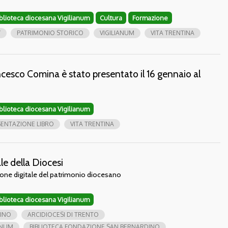
iblioteca diocesana Vigilianum
Cultura
Formazione
Y
PATRIMONIO STORICO
VIGILIANUM
VITA TRENTINA
ancesco Comina è stato presentato il 16 gennaio al
iblioteca diocesana Vigilianum
SENTAZIONE LIBRO
VITA TRENTINA
ale della Diocesi
zione digitale del patrimonio diocesano
iblioteca diocesana Vigilianum
TINO
ARCIDIOCESI DI TRENTO
ANUM
BIBLIOTECA FONDAZIONE SAN BERNARDINO