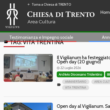
Torna a Chiesa di TRENTO
arrow_back
Hom
Cultura
Testimonianza e Impegno sociale
Ann
TAG:
VITA TRENTINA
label
Il Vigilianum ha festeggiat
Open day (20 giugno)
22 Luglio 2026
access_time
Archivio Diocesano Tridentino
B
ANNIVERSARIO
AREA CULT
label
VITA TRENTINA
Open day al Vigilianum. Sa