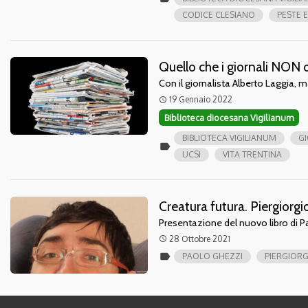
CODICE CLESIANO
PESTE 
Quello che i giornali NON 
Con il giornalista Alberto Laggia, 
19 Gennaio 2022
access_time
Biblioteca diocesana Vigilianum
BIBLIOTECA VIGILIANUM
G
label
UCSI
VITA TRENTINA
Creatura futura. Piergiorgi
Presentazione del nuovo libro di 
28 Ottobre 2021
access_time
label
PAOLO GHEZZI
PIERGIORG