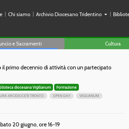
e
Chi siamo
Archivio Diocesano Tridentino
Biblio
uncio e Sacramenti
Cultura
o il primo decennio di attività con un partecipato
iblioteca diocesana Vigilianum
Formazione
URA ARCIDIOCESI TRENTO
OPEN DAY
VIGILIANUM
bato 20 giugno, ore 16-19