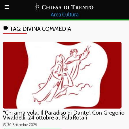
Cultura
label
TAG:
DIVINA COMMEDIA
“Chi ama vola. Il Paradiso di Dante”. Con Gregorio
Vivaldelli, 24 ottobre al PalaRotari
30 Settembre 2025
access_time