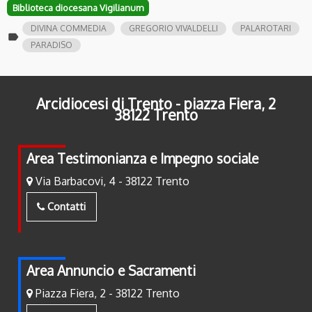
Biblioteca diocesana Vigilianum
DIVINA COMMEDIA
GREGORIO VIVALDELLI
PALAROTARI
label
PARADISO
Arcidiocesi di Trento - piazza Fiera, 2
38122 Trento
Area Testimonianza e Impegno sociale
Via Barbacovi, 4 - 38122 Trento
Contatti
Area Annuncio e Sacramenti
Piazza Fiera, 2 - 38122 Trento