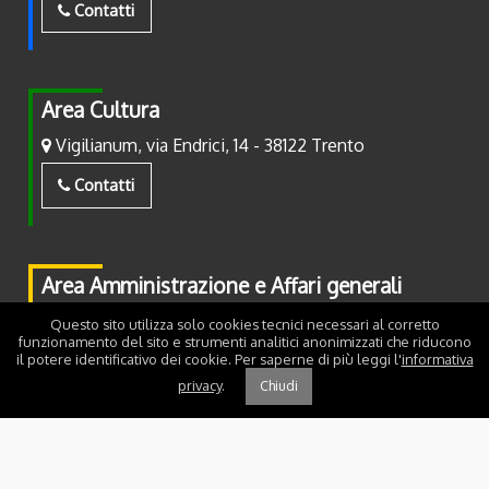
Contatti
Area Cultura
Vigilianum, via Endrici, 14 - 38122 Trento
Contatti
Area Amministrazione e Affari generali
Piazza Fiera, 2 - 38122 Trento
Questo sito utilizza solo cookies tecnici necessari al corretto
funzionamento del sito e strumenti analitici anonimizzati che riducono
il potere identificativo dei cookie. Per saperne di più leggi l'
informativa
Contatti
privacy
.
Chiudi