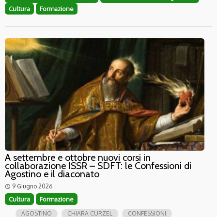
Cultura
Formazione
A settembre e ottobre nuovi corsi in
collaborazione ISSR – SDFT: le Confessioni di
Agostino e il diaconato
9 Giugno 2026
access_time
Cultura
Formazione
AGOSTINO
CHIARA CURZEL
CONFESSIONI