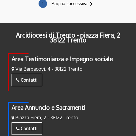
navigate_next
1
Pagina successiva
Arcidiocesi di Trento - piazza Fiera, 2
38122 Trento
Area Testimonianza e Impegno sociale
Via Barbacovi, 4 - 38122 Trento
Contatti
Area Annuncio e Sacramenti
Piazza Fiera, 2 - 38122 Trento
Contatti