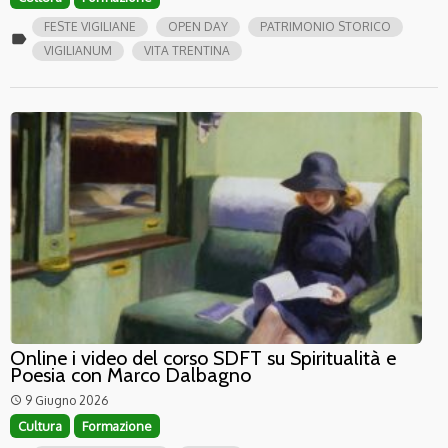
FESTE VIGILIANE
OPEN DAY
PATRIMONIO STORICO
label
VIGILIANUM
VITA TRENTINA
Online i video del corso SDFT su Spiritualità e
Poesia con Marco Dalbagno
9 Giugno 2026
access_time
Cultura
Formazione