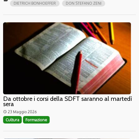
DIETRICH BONHOEFFER
DON STEFANO ZENI
Da ottobre i corsi della SDFT saranno al martedì
sera
23 Maggio 2026
access_time
Cultura
Formazione