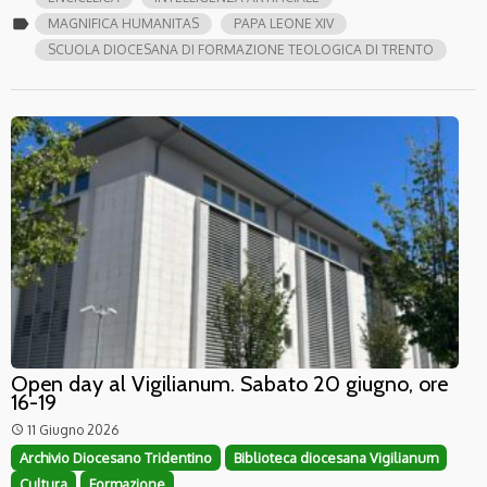
label
MAGNIFICA HUMANITAS
PAPA LEONE XIV
SCUOLA DIOCESANA DI FORMAZIONE TEOLOGICA DI TRENTO
Open day al Vigilianum. Sabato 20 giugno, ore
16-19
11 Giugno 2026
access_time
Archivio Diocesano Tridentino
Biblioteca diocesana Vigilianum
Cultura
Formazione