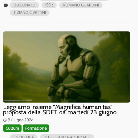
label
DIACONATO
ISSR
ROMANO GUARDINI
TIZIANO CIVETTINI
Leggiamo insieme “Magnifica humanitas”:
proposta della SDFT da martedì 23 giugno
9 Giugno 2026
access_time
Cultura
Formazione
ENCICLLICA
INTELLIGENZA ARTIFICIALE