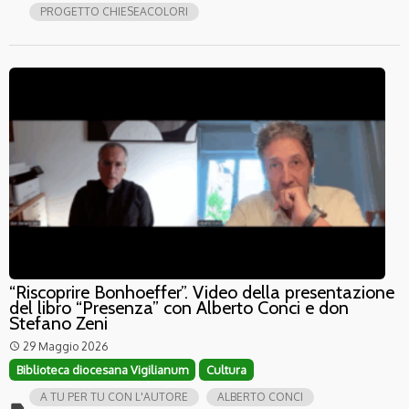
PROGETTO CHIESEACOLORI
“Riscoprire Bonhoeffer”. Video della presentazione
del libro “Presenza” con Alberto Conci e don
Stefano Zeni
29 Maggio 2026
access_time
Biblioteca diocesana Vigilianum
Cultura
A TU PER TU CON L'AUTORE
ALBERTO CONCI
label