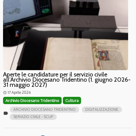
Aperte le candidature per il servizio civile
all’Archivio Diocesano Tridentino (1. giugno 2026-
31 maggio 2027)
17 Aprile 2026
access_time
Archivio Diocesano Tridentino
Cultura
ARCHIVIO DIOCESANO TRIDENTINO
DIGITALIZZAZIONE
label
SERVIZIO CIVILE - SCUP