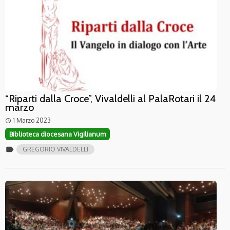
“Riparti dalla Croce”, Vivaldelli al PalaRotari il 24
marzo
1 Marzo 2023
access_time
Biblioteca diocesana Vigilianum
label
GREGORIO VIVALDELLI