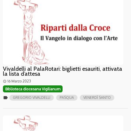
Vivaldelli al PalaRotari: biglietti esauriti, attivata
la lista d’attesa
16 Marzo 2023
access_time
Biblioteca diocesana Vigilianum
label
GREGORIO VIVALDELLI
PASQUA
VENERDÌ SANTO