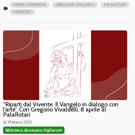
DIVINA COMMEDIA
GREGORIO VIVALDELLI
PALAROTARI
label
PARADISO
“Riparti dal Vivente. Il Vangelo in dialogo con
l’arte”. Con Gregorio Vivaldelli, 8 aprile al
PalaRotari
19 Marzo 2025
access_time
Biblioteca diocesana Vigilianum