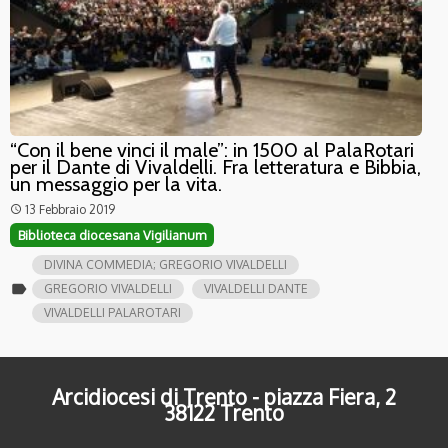
“Con il bene vinci il male”: in 1500 al PalaRotari
per il Dante di Vivaldelli. Fra letteratura e Bibbia,
un messaggio per la vita.
13 Febbraio 2019
access_time
Biblioteca diocesana Vigilianum
DIVINA COMMEDIA; GREGORIO VIVALDELLI
label
GREGORIO VIVALDELLI
VIVALDELLI DANTE
VIVALDELLI PALAROTARI
Arcidiocesi di Trento - piazza Fiera, 2
38122 Trento