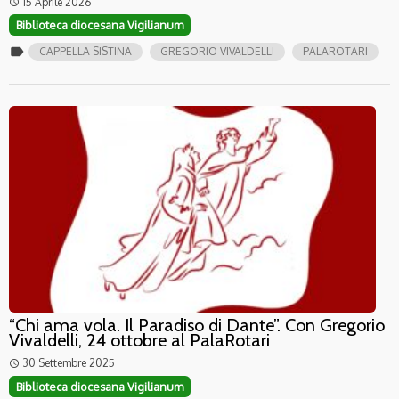
15 Aprile 2026
access_time
Biblioteca diocesana Vigilianum
label
CAPPELLA SISTINA
GREGORIO VIVALDELLI
PALAROTARI
“Chi ama vola. Il Paradiso di Dante”. Con Gregorio
Vivaldelli, 24 ottobre al PalaRotari
30 Settembre 2025
access_time
Biblioteca diocesana Vigilianum