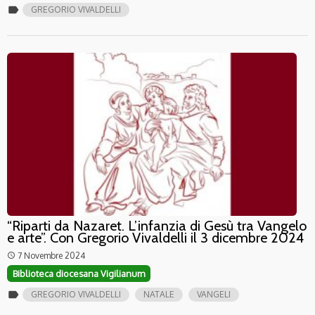
label
GREGORIO VIVALDELLI
“Riparti da Nazaret. L’infanzia di Gesù tra Vangelo
e arte”. Con Gregorio Vivaldelli il 3 dicembre 2024
7 Novembre 2024
access_time
Biblioteca diocesana Vigilianum
label
GREGORIO VIVALDELLI
NATALE
VANGELI