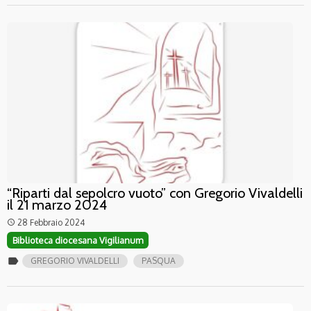
“Riparti dal sepolcro vuoto” con Gregorio Vivaldelli
il 21 marzo 2024
28 Febbraio 2024
access_time
Biblioteca diocesana Vigilianum
label
GREGORIO VIVALDELLI
PASQUA