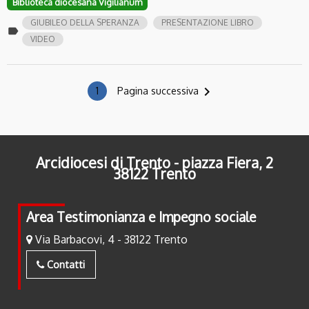
Biblioteca diocesana Vigilianum
GIUBILEO DELLA SPERANZA
PRESENTAZIONE LIBRO
label
VIDEO
navigate_next
1
Pagina successiva
Arcidiocesi di Trento - piazza Fiera, 2
38122 Trento
Area Testimonianza e Impegno sociale
Via Barbacovi, 4 - 38122 Trento
Contatti