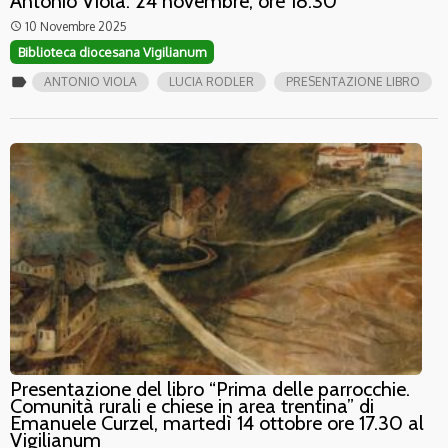
Antonio Viola. 24 novembre, ore 18.30
10 Novembre 2025
access_time
Biblioteca diocesana Vigilianum
label
ANTONIO VIOLA
LUCIA RODLER
PRESENTAZIONE LIBRO
Presentazione del libro “Prima delle parrocchie.
Comunità rurali e chiese in area trentina” di
Emanuele Curzel, martedì 14 ottobre ore 17.30 al
Vigilianum