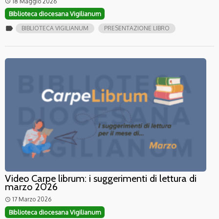
18 Maggio 2026
access_time
Biblioteca diocesana Vigilianum
label
BIBLIOTECA VIGILIANUM
PRESENTAZIONE LIBRO
Video Carpe librum: i suggerimenti di lettura di
marzo 2026
17 Marzo 2026
access_time
Biblioteca diocesana Vigilianum