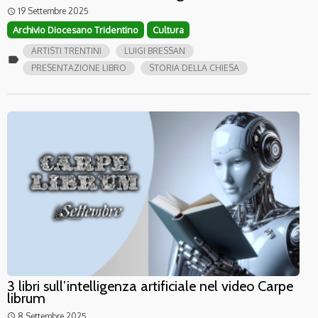
19 Settembre 2025
access_time
Archivio Diocesano Tridentino
Cultura
ARTISTI TRENTINI
LUIGI BRESSAN
label
PRESENTAZIONE LIBRO
STORIA DELLA CHIESA
3 libri sull’intelligenza artificiale nel video Carpe
librum
8 Settembre 2025
access_time