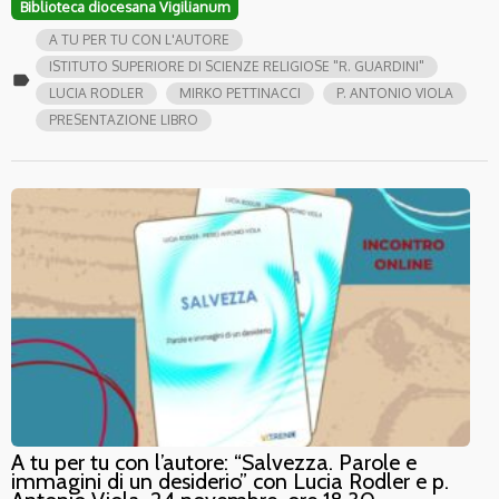
Biblioteca diocesana Vigilianum
A TU PER TU CON L'AUTORE
ISTITUTO SUPERIORE DI SCIENZE RELIGIOSE "R. GUARDINI"
label
LUCIA RODLER
MIRKO PETTINACCI
P. ANTONIO VIOLA
PRESENTAZIONE LIBRO
A tu per tu con l’autore: “Salvezza. Parole e
immagini di un desiderio” con Lucia Rodler e p.