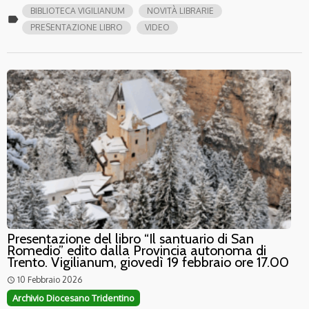
BIBLIOTECA VIGILIANUM
NOVITÀ LIBRARIE
label
PRESENTAZIONE LIBRO
VIDEO
Presentazione del libro “Il santuario di San
Romedio” edito dalla Provincia autonoma di
Trento. Vigilianum, giovedì 19 febbraio ore 17.00
10 Febbraio 2026
access_time
Archivio Diocesano Tridentino