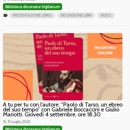
Biblioteca diocesana Vigilianum
label
PRESENTAZIONE LIBRO
RECENSIONE LIBRI
VIDEO
A tu per tu con l’autore: “Paolo di Tarso, un ebreo
del suo tempo” con Gabriele Boccaccini e Giulio
Mariotti. Giovedì 4 settembre, ore 18.30
31 Luglio 2025
access_time
Biblioteca diocesana Vigilianum