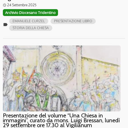
24 Settembre 2025
access_time
Archivio Diocesano Tridentino
EMANUELE CURZEL
PRESENTAZIONE LIBRO
label
STORIA DELLA CHIESA
Presentazione del volume “Una Chiesa in
immagini”, curato da mons. Luigi Bressan, lunedì
29 settembre ore 17.30 al Vigilianum