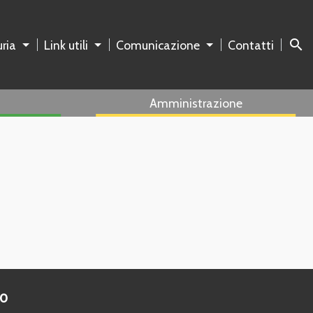
search
ria
Link utili
Comunicazione
Contatti
Amministrazione
to