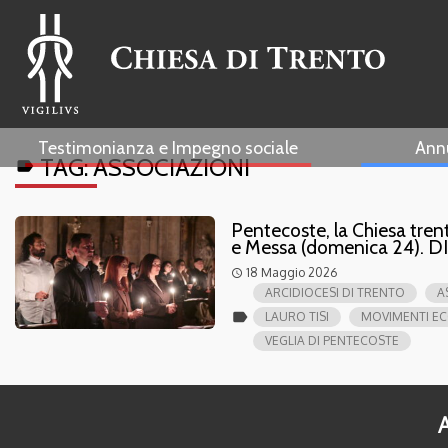
Testimonianza e Impegno sociale
Ann
TAG:
ASSOCIAZIONI
label
Pentecoste, la Chiesa trent
e Messa (domenica 24). 
18 Maggio 2026
access_time
ARCIDIOCESI DI TRENTO
A
label
LAURO TISI
MOVIMENTI EC
VEGLIA DI PENTECOSTE
A