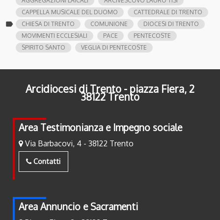
AGGREGAZIONI LAICALI
ARCIVESCOVO LAURO TISI
CAPPELLA MUSICALE DEL DUOMO
CATTEDRALE DI TRENTO
label
CHIESA DI TRENTO
COMUNIONE
DIOCESI DI TRENTO
MOVIMENTI ECCLESIALI
PACE
PENTECOSTE
SPIRITO SANTO
VEGLIA DI PENTECOSTE
Arcidiocesi di Trento - piazza Fiera, 2
38122 Trento
Area Testimonianza e Impegno sociale
Via Barbacovi, 4 - 38122 Trento
Contatti
Area Annuncio e Sacramenti