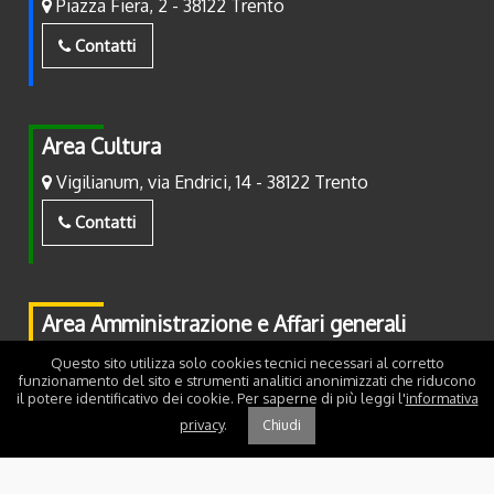
Piazza Fiera, 2 - 38122 Trento
Contatti
Area Cultura
Vigilianum, via Endrici, 14 - 38122 Trento
Contatti
Area Amministrazione e Affari generali
Piazza Fiera, 2 - 38122 Trento
Questo sito utilizza solo cookies tecnici necessari al corretto
funzionamento del sito e strumenti analitici anonimizzati che riducono
il potere identificativo dei cookie. Per saperne di più leggi l'
informativa
Contatti
privacy
.
Chiudi