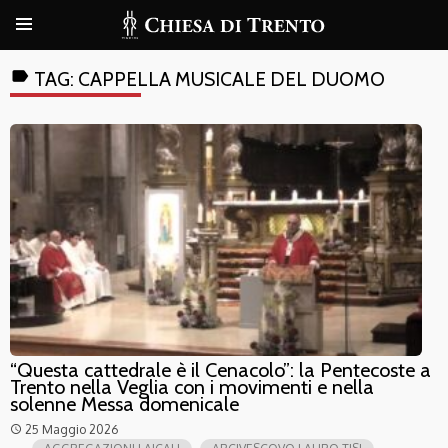
label
TAG:
CAPPELLA MUSICALE DEL DUOMO
“Questa cattedrale è il Cenacolo”: la Pentecoste a
Trento nella Veglia con i movimenti e nella
solenne Messa domenicale
25 Maggio 2026
access_time