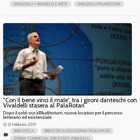
VIVALDELLI + VANGELO E ARTE
VIVALDELLI PALAROTARI
“Con il bene vinci il male”, tra i gironi danteschi con
Vivaldelli stasera al PalaRotari
Dopo il sold-out all'Auditorium, nuova location per il percorso
letterario ed esistenziale
12 Febbraio 2019
access_time
BIBLIOTECA
BIBLIOTECA DIOCESANA VIGILIANUM
label
DIVINA COMMEDIA; GREGORIO VIVALDELLI