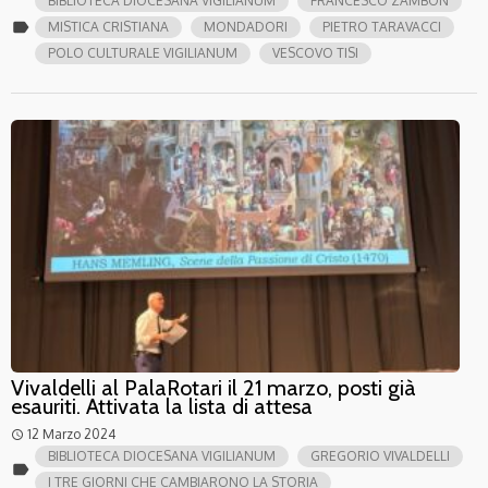
BIBLIOTECA DIOCESANA VIGILIANUM
FRANCESCO ZAMBON
label
MISTICA CRISTIANA
MONDADORI
PIETRO TARAVACCI
POLO CULTURALE VIGILIANUM
VESCOVO TISI
Vivaldelli al PalaRotari il 21 marzo, posti già
esauriti. Attivata la lista di attesa
12 Marzo 2024
access_time
BIBLIOTECA DIOCESANA VIGILIANUM
GREGORIO VIVALDELLI
label
I TRE GIORNI CHE CAMBIARONO LA STORIA