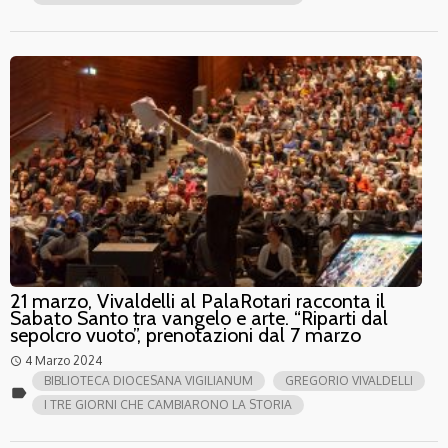
21 marzo, Vivaldelli al PalaRotari racconta il
Sabato Santo tra vangelo e arte. “Riparti dal
sepolcro vuoto”, prenotazioni dal 7 marzo
4 Marzo 2024
access_time
BIBLIOTECA DIOCESANA VIGILIANUM
GREGORIO VIVALDELLI
label
I TRE GIORNI CHE CAMBIARONO LA STORIA