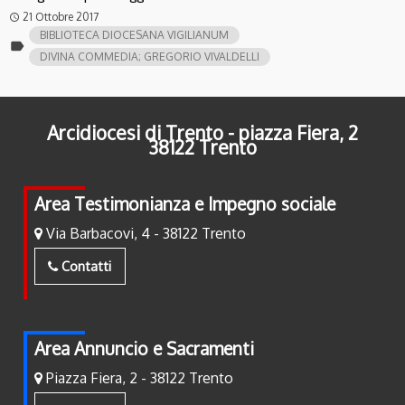
21 Ottobre 2017
access_time
BIBLIOTECA DIOCESANA VIGILIANUM
label
DIVINA COMMEDIA; GREGORIO VIVALDELLI
Arcidiocesi di Trento - piazza Fiera, 2
38122 Trento
Area Testimonianza e Impegno sociale
Via Barbacovi, 4 - 38122 Trento
Contatti
Area Annuncio e Sacramenti
Piazza Fiera, 2 - 38122 Trento