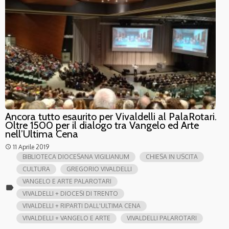
Ancora tutto esaurito per Vivaldelli al PalaRotari.
Oltre 1500 per il dialogo tra Vangelo ed Arte
nell’Ultima Cena
11 Aprile 2019
access_time
BIBLIOTECA DIOCESANA VIGILIANUM
CHIESA IN USCITA
CULTURA
GREGORIO VIVALDELLI
VANGELO E ARTE PALAROTARI
label
VIVALDELLI + DIOCESI DI TRENTO
VIVALDELLI + RIPARTI DALL'ULTIMA CENA
VIVALDELLI + VANGELO E ARTE
VIVALDELLI PALAROTARI