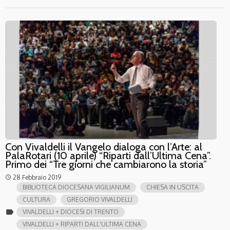
Con Vivaldelli il Vangelo dialoga con l’Arte: al
PalaRotari (10 aprile) “Riparti dall’Ultima Cena”.
Primo dei “Tre giorni che cambiarono la storia”
28 Febbraio 2019
access_time
BIBLIOTECA DIOCESANA VIGILIANUM
CHIESA IN USCITA
CULTURA
GREGORIO VIVALDELLI
label
VIVALDELLI + DIOCESI DI TRENTO
VIVALDELLI + RIPARTI DALL'ULTIMA CENA