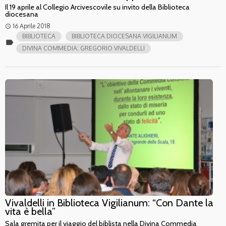
Il 19 aprile al Collegio Arcivescovile su invito della Biblioteca
diocesana
16 Aprile 2018
access_time
BIBLIOTECA
BIBLIOTECA DIOCESANA VIGILIANUM
label
DIVINA COMMEDIA; GREGORIO VIVALDELLI
Vivaldelli in Biblioteca Vigilianum: “Con Dante la
vita è bella”
Sala gremita per il viaggio del biblista nella Divina Commedia