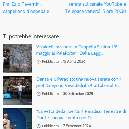
Fra’ Ezio Tavernini,
serata sul canale YouTube e
cappellano d’ospedale
Telepace venerdì 15 ore 20.30
Ti potrebbe interessare
Vivaldelli racconta la Cappella Sistina. L’8
maggio al PalaRotari “Dalla Legg…
access_time
Pubblicato il:
15 Aprile 2026
Dante e il Paradiso: una nuova serata con il
prof. Gregorio Vivaldelli il 24 ottobre al P…
access_time
Pubblicato il:
30 Settembre 2025
“La vetta della libertà. Il Paradiso Terrestre di
Dante”: nuova serata con Gr…
access_time
Pubblicato il:
2 Settembre 2024