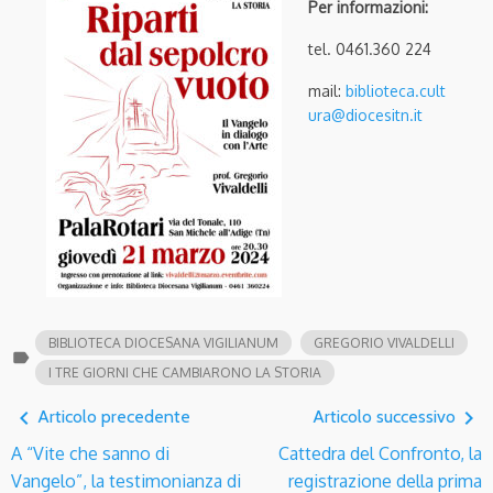
Per informazioni:
tel. 0461.360 224
mail:
biblioteca.cult
ura@diocesitn.it
BIBLIOTECA DIOCESANA VIGILIANUM
GREGORIO VIVALDELLI
label
I TRE GIORNI CHE CAMBIARONO LA STORIA
navigate_before
navigate_next
Articolo precedente
Articolo successivo
A “Vite che sanno di
Cattedra del Confronto, la
Vangelo”, la testimonianza di
registrazione della prima