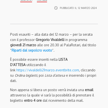
access_time
PUBBLICATO IL:
12 MARZO 2024
Posti esauriti – alla data del 12 marzo – per la serata
con il professor
Gregorio Vivaldelli
in programma
giovedì 21 marzo
alle ore 20.30 al PalaRotari, dal titolo
“
Riparti dal sepolcro vuoto
“.
È possibile essere inseriti nella
LISTA
D’ATTESA
utilizzando il
link
https://vivaldelli21marzo.eventbrite.com
, cliccando
su
Ordina biglietti
, poi
L
ista d’attesa
e inserendo i propri
dati.
Non appena si libera un posto verrà inviata una
email
attraverso la quale vi sarà la possibilità di prenotare il
biglietto
entro 4 ore
dal ricevimento della mail.