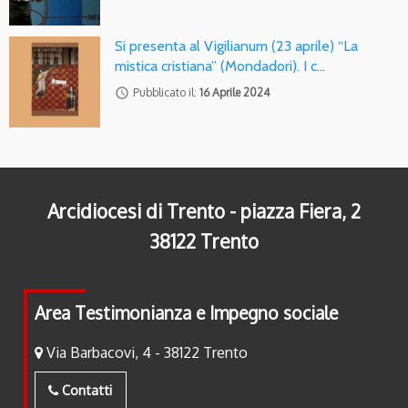
Si presenta al Vigilianum (23 aprile) “La
mistica cristiana” (Mondadori). I c…
access_time
Pubblicato il:
16 Aprile 2024
Arcidiocesi di Trento - piazza Fiera, 2
38122 Trento
Area Testimonianza e Impegno sociale
Via Barbacovi, 4 - 38122 Trento
Contatti