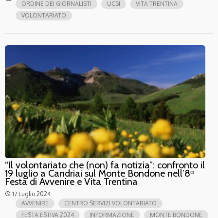
ORDINE DEI GIORNALISTI
UCSI
VITA TRENTINA
VOLONTARIATO
“Il volontariato che (non) fa notizia”: confronto il
19 luglio a Candriai sul Monte Bondone nell’8ᵅ
Festa di Avvenire e Vita Trentina
17 Luglio 2024
access_time
AVVENIRE
CENTRO SERVIZI VOLONTARIATO
FESTA ESTIVA 2024
INFORMAZIONE
MONTE BONDONE