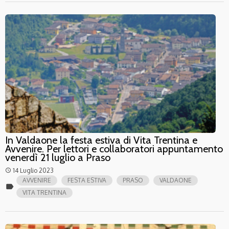
In Valdaone la festa estiva di Vita Trentina e
Avvenire. Per lettori e collaboratori appuntamento
venerdì 21 luglio a Praso
14 Luglio 2023
access_time
AVVENIRE
FESTA ESTIVA
PRASO
VALDAONE
label
VITA TRENTINA