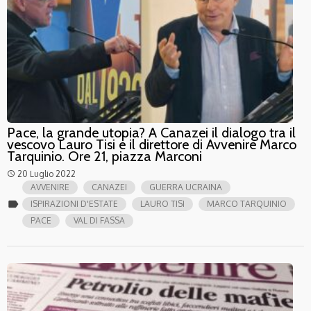
Pace, la grande utopia? A Canazei il dialogo tra il
vescovo Lauro Tisi e il direttore di Avvenire Marco
Tarquinio. Ore 21, piazza Marconi
20 Luglio 2022
access_time
AVVENIRE
CANAZEI
GUERRA UCRAINA
label
ISPIRAZIONI D'ESTATE
LAURO TISI
MARCO TARQUINIO
PACE
VAL DI FASSA