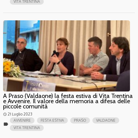
VITA TRENTINA
A Praso (Valdaone) la festa estiva di Vita Trentina
e Avvenire. Il valore della memoria a difesa delle
piccole comunità
21 Luglio 2023
access_time
AVVENIRE
FESTA ESTIVA
PRASO
VALDAONE
label
VITA TRENTINA