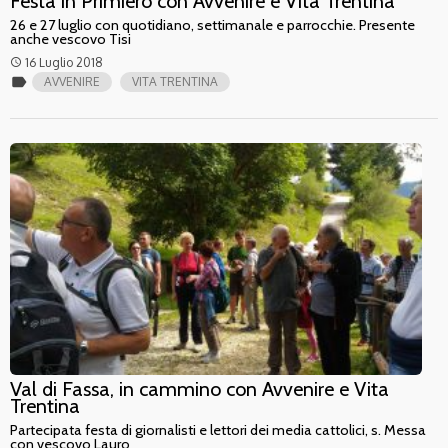
Festa in Primiero con Avvenire e Vita Trentina
26 e 27 luglio con quotidiano, settimanale e parrocchie. Presente
anche vescovo Tisi
16 Luglio 2018
access_time
label
AVVENIRE
VITA TRENTINA
Val di Fassa, in cammino con Avvenire e Vita
Trentina
Partecipata festa di giornalisti e lettori dei media cattolici, s. Messa
con vescovo Lauro