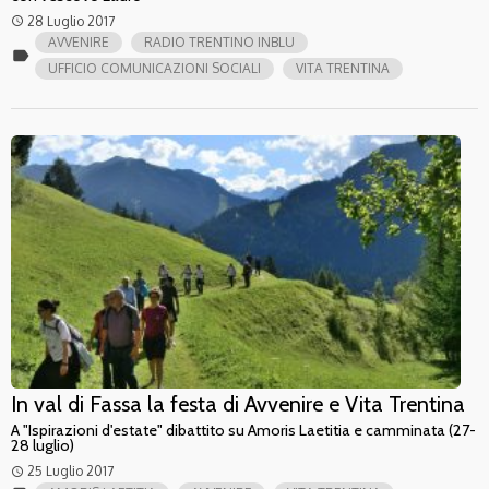
28 Luglio 2017
access_time
AVVENIRE
RADIO TRENTINO INBLU
label
UFFICIO COMUNICAZIONI SOCIALI
VITA TRENTINA
In val di Fassa la festa di Avvenire e Vita Trentina
A "Ispirazioni d'estate" dibattito su Amoris Laetitia e camminata (27-
28 luglio)
25 Luglio 2017
access_time