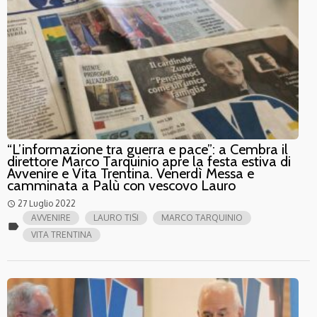
“L’informazione tra guerra e pace”: a Cembra il
direttore Marco Tarquinio apre la festa estiva di
Avvenire e Vita Trentina. Venerdì Messa e
camminata a Palù con vescovo Lauro
27 Luglio 2022
access_time
AVVENIRE
LAURO TISI
MARCO TARQUINIO
label
VITA TRENTINA