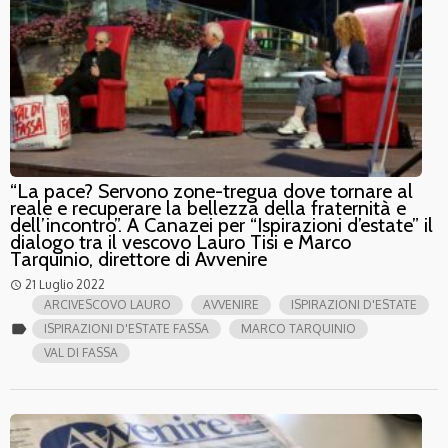
“La pace? Servono zone-tregua dove tornare al
reale e recuperare la bellezza della fraternità e
dell’incontro”. A Canazei per “Ispirazioni d’estate” il
dialogo tra il vescovo Lauro Tisi e Marco
Tarquinio, direttore di Avvenire
21 Luglio 2022
access_time
ARCIVESCOVO LAURO
AVVENIRE
ISPIRAZIONI D'ESTATE
label
ISPIRAZIONI D'ESTATE FASSA
MARCO TARQUINIO
VAL DI FASSA