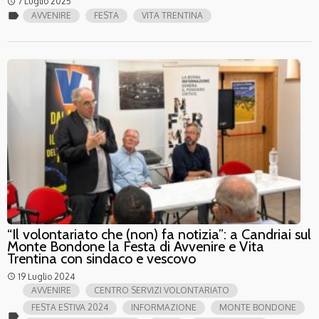
7 Luglio 2025
access_time
label
AVVENIRE
FESTA
VITA TRENTINA
“Il volontariato che (non) fa notizia”: a Candriai sul
Monte Bondone la Festa di Avvenire e Vita
Trentina con sindaco e vescovo
19 Luglio 2024
access_time
AVVENIRE
CENTRO SERVIZI VOLONTARIATO
FESTA ESTIVA 2024
INFORMAZIONE
MONTE BONDONE
label