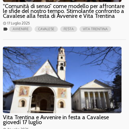
“Comunità di senso” come modello per affrontare
le sfide del nostro tempo. Stimolante confronto a
Cavalese alla festa di Avvenire e Vita Trentina
17 Luglio 2025
access_time
label
AVVENIRE
CAVALESE
FESTA
VITA TRENTINA
Vita Trentina e Avvenire in festa a Cavalese
giovedì 17 luglio