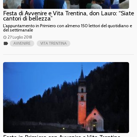
Festa di Avvenire e Vita Trentina, don Lauro: “Siate
cantori di bellezza”
L'appuntamento in Primiero con almeno 150 lettori del quotidiano e
del settimanale
27 Luglio 2018
access_time
label
AVVENIRE
VITA TRENTINA