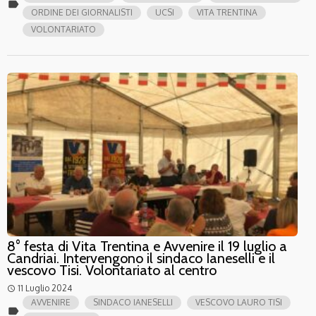
label
ORDINE DEI GIORNALISTI
UCSI
VITA TRENTINA
VOLONTARIATO
8° festa di Vita Trentina e Avvenire il 19 luglio a
Candriai. Intervengono il sindaco Ianeselli e il
vescovo Tisi. Volontariato al centro
11 Luglio 2024
access_time
AVVENIRE
SINDACO IANESELLI
VESCOVO LAURO TISI
label