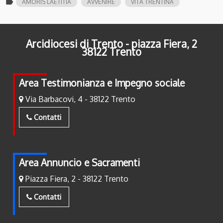
label
AMORIS LAETITIA
AVVENIRE
VITA TRENTINA
Arcidiocesi di Trento - piazza Fiera, 2
38122 Trento
Area Testimonianza e Impegno sociale
Via Barbacovi, 4 - 38122 Trento
Contatti
Area Annuncio e Sacramenti
Piazza Fiera, 2 - 38122 Trento
Contatti